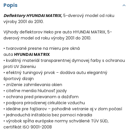
Popis
Deflektory HYUNDAI MATRIX,
5-dverový model od roku
výroby 2001 do 2010.
Výhody deflektorov Heko pre auto HYUNDAI MATRIX, 5-
dverový model od roku výroby 2001 do 2010.
• tvarované presne na mieru pre okná
auta
HYUNDAI MATRIX
• kvalitný materiál transparentnej dymovej farby s ochranou
proti UV žiareniu
• efektný tuningový prvok – dodáva autu elegantný
športový dizajn
• zníženie zahmlievania okien
• citeľne menšia hlučnosť jazdy
• ochrana pred prievanom a dažďom
• podpora prirodzenej cirkulácie vzduchu
• ideálne pre fajčiarov – pohodlné vetranie aj v zlom počasí
• jednoduchá inštalácia bez pomoci náradia
• výrobok spĺňa európske normy schválené TÜV SÜD,
certifikát ISO 9001-2008