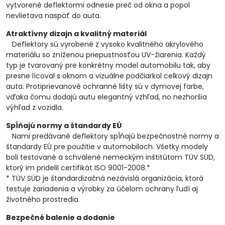
vytvorené deflektormi odnesie preč od okna a popol
nevlietava naspäť do auta.
Atraktívny dizajn a kvalitný materiál
Deflektory sú vyrobené z vysoko kvalitného akrylového
materiálu so zníženou priepustnosťou UV-žiarenia. Každý
typ je tvarovaný pre konkrétny model automobilu tak, aby
presne lícoval s oknom a vizuálne podčiarkol celkový dizajn
auta. Protiprievanové ochranné lišty sú v dymovej farbe,
vďaka čomu dodajú autu elegantný vzhľad, no nezhoršia
výhľad z vozidla.
Spĺňajú normy a štandardy EÚ
Nami predávané deflektory spĺňajú bezpečnostné normy a
štandardy EÚ pre použitie v automobiloch. Všetky modely
boli testované a schválené nemeckým inštitútom TÜV SÜD,
ktorý im pridelil certifikát ISO 9001-2008.*
* TÜV SÜD je štandardizačná nezávislá organizácia, ktorá
testuje zariadenia a výrobky za účelom ochrany ľudí aj
životného prostredia.
Bezpečné balenie a dodanie