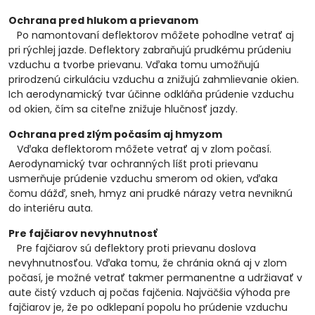
Ochrana pred hlukom a prievanom
Po namontovaní deflektorov môžete pohodlne vetrať aj
pri rýchlej jazde. Deflektory zabraňujú prudkému prúdeniu
vzduchu a tvorbe prievanu. Vďaka tomu umožňujú
prirodzenú cirkuláciu vzduchu a znižujú zahmlievanie okien.
Ich aerodynamický tvar účinne odkláňa prúdenie vzduchu
od okien, čím sa citeľne znižuje hlučnosť jazdy.
Ochrana pred zlým počasím aj hmyzom
Vďaka deflektorom môžete vetrať aj v zlom počasí.
Aerodynamický tvar ochranných líšt proti prievanu
usmerňuje prúdenie vzduchu smerom od okien, vďaka
čomu dážď, sneh, hmyz ani prudké nárazy vetra nevniknú
do interiéru auta.
Pre fajčiarov nevyhnutnosť
Pre fajčiarov sú deflektory proti prievanu doslova
nevyhnutnosťou. Vďaka tomu, že chránia okná aj v zlom
počasí, je možné vetrať takmer permanentne a udržiavať v
aute čistý vzduch aj počas fajčenia. Najväčšia výhoda pre
fajčiarov je, že po odklepaní popolu ho prúdenie vzduchu