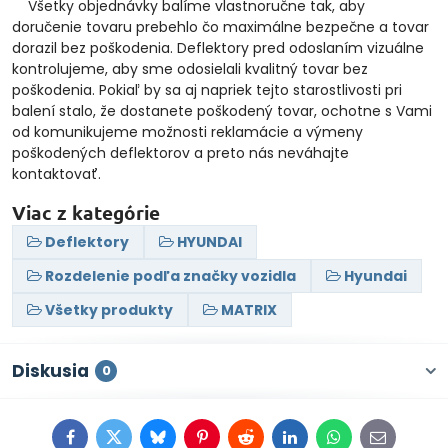
Všetky objednávky balíme vlastnoručne tak, aby
doručenie tovaru prebehlo čo maximálne bezpečne a tovar
dorazil bez poškodenia. Deflektory pred odoslaním vizuálne
kontrolujeme, aby sme odosielali kvalitný tovar bez
poškodenia. Pokiaľ by sa aj napriek tejto starostlivosti pri
balení stalo, že dostanete poškodený tovar, ochotne s Vami
od komunikujeme možnosti reklamácie a výmeny
poškodených deflektorov a preto nás neváhajte
kontaktovať.
Viac z kategórie
Deflektory
HYUNDAI
Rozdelenie podľa značky vozidla
Hyundai
Všetky produkty
MATRIX
Diskusia
0
Facebook
Twitter
Bluesky
Pinterest
Reddit
LinkedIn
WhatsApp
E-