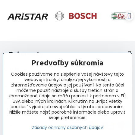
> Dokumenty
Predvoľby súkromia
> Nákup
Cookies používame na zlepšenie vašej návštevy tejto
webovej stránky, analýzu jej výkonnosti a
> Kontakt a navigácia
zhromažďovanie údajov o jej používaní. Na tento účel
môžeme použiť nástroje a služby tretích strán a
zhromaždené údaje sa môžu preniesť k partnerom v EÚ,
> Novinky, články, príspevky
USA alebo iných krajinách. Kliknutím na „Prijať všetky
cookies“ vyjadrujete svoj súhlas s týmto spracovaním.
Nižšie môžete nájsť podrobné informácie alebo upraviť
svoje preferencie.
Zásady ochrany osobných údajov