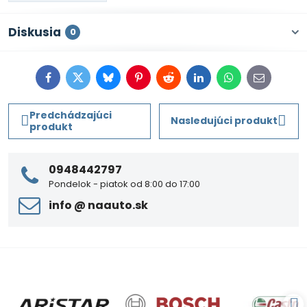
Diskusia
0
Facebook
Twitter
Bluesky
Pinterest
Reddit
LinkedIn
WhatsApp
E-
mail
Predchádzajúci
Nasledujúci produkt
produkt
0948442797
Pondelok - piatok od 8:00 do 17:00
info ​@ naauto​.sk