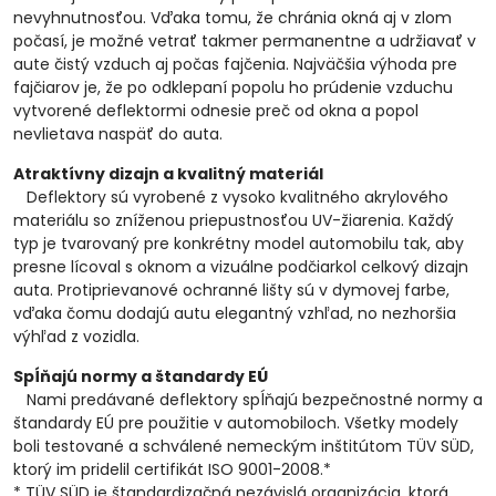
nevyhnutnosťou. Vďaka tomu, že chránia okná aj v zlom
počasí, je možné vetrať takmer permanentne a udržiavať v
aute čistý vzduch aj počas fajčenia. Najväčšia výhoda pre
fajčiarov je, že po odklepaní popolu ho prúdenie vzduchu
vytvorené deflektormi odnesie preč od okna a popol
nevlietava naspäť do auta.
Atraktívny dizajn a kvalitný materiál
Deflektory sú vyrobené z vysoko kvalitného akrylového
materiálu so zníženou priepustnosťou UV-žiarenia. Každý
typ je tvarovaný pre konkrétny model automobilu tak, aby
presne lícoval s oknom a vizuálne podčiarkol celkový dizajn
auta. Protiprievanové ochranné lišty sú v dymovej farbe,
vďaka čomu dodajú autu elegantný vzhľad, no nezhoršia
výhľad z vozidla.
Spĺňajú normy a štandardy EÚ
Nami predávané deflektory spĺňajú bezpečnostné normy a
štandardy EÚ pre použitie v automobiloch. Všetky modely
boli testované a schválené nemeckým inštitútom TÜV SÜD,
ktorý im pridelil certifikát ISO 9001-2008.*
* TÜV SÜD je štandardizačná nezávislá organizácia, ktorá