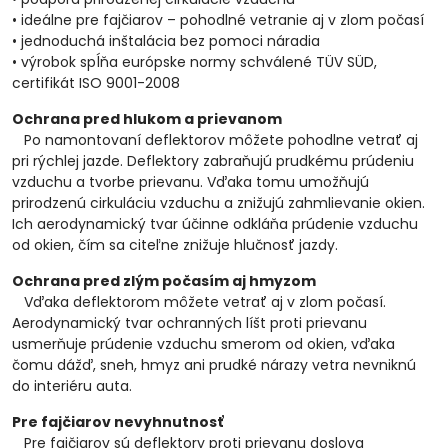
• ideálne pre fajčiarov – pohodlné vetranie aj v zlom počasí
• jednoduchá inštalácia bez pomoci náradia
• výrobok spĺňa európske normy schválené TÜV SÜD,
certifikát ISO 9001-2008
Ochrana pred hlukom a prievanom
Po namontovaní deflektorov môžete pohodlne vetrať aj
pri rýchlej jazde. Deflektory zabraňujú prudkému prúdeniu
vzduchu a tvorbe prievanu. Vďaka tomu umožňujú
prirodzenú cirkuláciu vzduchu a znižujú zahmlievanie okien.
Ich aerodynamický tvar účinne odkláňa prúdenie vzduchu
od okien, čím sa citeľne znižuje hlučnosť jazdy.
Ochrana pred zlým počasím aj hmyzom
Vďaka deflektorom môžete vetrať aj v zlom počasí.
Aerodynamický tvar ochranných líšt proti prievanu
usmerňuje prúdenie vzduchu smerom od okien, vďaka
čomu dážď, sneh, hmyz ani prudké nárazy vetra nevniknú
do interiéru auta.
Pre fajčiarov nevyhnutnosť
Pre fajčiarov sú deflektory proti prievanu doslova