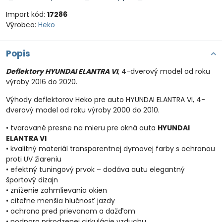
Import kód:
17286
Výrobca:
Heko
Popis
Deflektory HYUNDAI ELANTRA VI
, 4-dverový model od roku
výroby 2016 do 2020.
Výhody deflektorov Heko pre auto HYUNDAI ELANTRA VI, 4-
dverový model od roku výroby 2000 do 2010.
• tvarované presne na mieru pre okná auta
HYUNDAI
ELANTRA VI
• kvalitný materiál transparentnej dymovej farby s ochranou
proti UV žiareniu
• efektný tuningový prvok – dodáva autu elegantný
športový dizajn
• zníženie zahmlievania okien
• citeľne menšia hlučnosť jazdy
• ochrana pred prievanom a dažďom
• podpora prirodzenej cirkulácie vzduchu