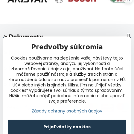
> Dokumenty
Predvoľby súkromia
> Nákup
Cookies používame na zlepšenie vašej návštevy tejto
webovej stránky, analýzu jej výkonnosti a
> Kontakt a navigácia
zhromažďovanie údajov o jej používaní. Na tento účel
môžeme použiť nástroje a služby tretích strán a
zhromaždené údaje sa môžu preniesť k partnerom v EÚ,
> Novinky, články, príspevky
USA alebo iných krajinách. Kliknutím na „Prijať všetky
cookies“ vyjadrujete svoj súhlas s týmto spracovaním.
Nižšie môžete nájsť podrobné informácie alebo upraviť
svoje preferencie.
Zásady ochrany osobných údajov
©
2026
Copyright
Prijať všetky cookies
Predvoľby súkromia
Zásady ochrany osobných údajov