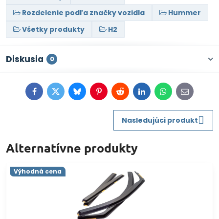
Rozdelenie podľa značky vozidla
Hummer
Všetky produkty
H2
Diskusia
0
Facebook
Twitter
Bluesky
Pinterest
Reddit
LinkedIn
WhatsApp
E-
mail
Nasledujúci produkt
Alternatívne produkty
Výhodná cena