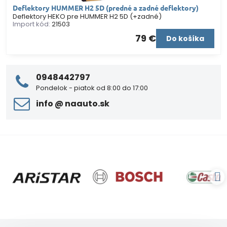
Deflektory HUMMER H2 5D (predné a zadné deflektory)
Deflektory HEKO pre HUMMER H2 5D (+zadné)
Import kód:
21503
79 €
Do košíka
0948442797
Pondelok - piatok od 8:00 do 17:00
info ​@ naauto​.sk