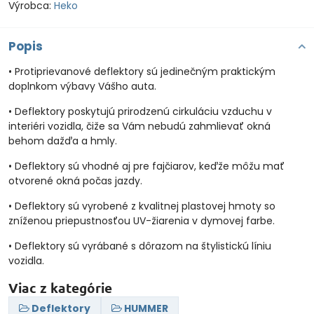
Výrobca:
Heko
Popis
• Protiprievanové deflektory sú jedinečným praktickým
doplnkom výbavy Vášho auta.
• Deflektory poskytujú prirodzenú cirkuláciu vzduchu v
interiéri vozidla, čiže sa Vám nebudú zahmlievať okná
behom dažďa a hmly.
• Deflektory sú vhodné aj pre fajčiarov, keďže môžu mať
otvorené okná počas jazdy.
• Deflektory sú vyrobené z kvalitnej plastovej hmoty so
zníženou priepustnosťou UV-žiarenia v dymovej farbe.
• Deflektory sú vyrábané s dôrazom na štylistickú líniu
vozidla.
Viac z kategórie
Deflektory
HUMMER