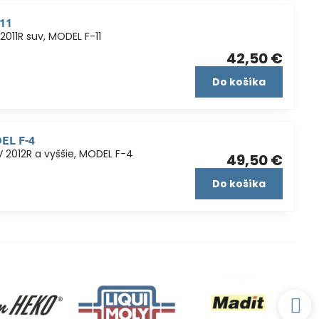
-11
011R suv, MODEL F-11
42,50 €
Do košíka
DEL F-4
 2012R a vyššie, MODEL F-4
49,50 €
Do košíka