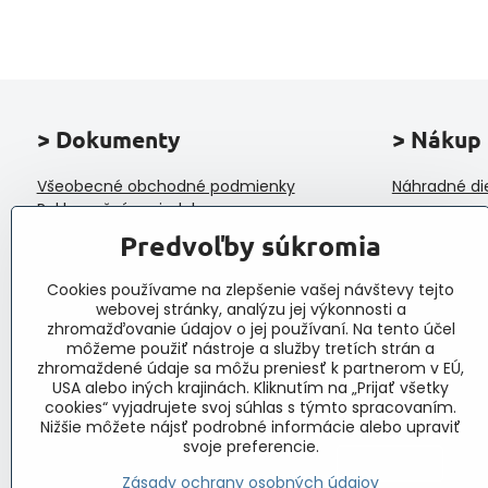
> Dokumenty
> Nákup
Všeobecné obchodné podmienky
Náhradné di
Reklamačný poriadok
Ochrana osobných údajov a poučenie o
Predvoľby súkromia
cookies
Reklamačný formulár
Cookies používame na zlepšenie vašej návštevy tejto
Formulár na odstúpenie od zmluvy
webovej stránky, analýzu jej výkonnosti a
Protokol o prijatí a vybavení reklamácie
zhromažďovanie údajov o jej používaní. Na tento účel
Veľkoobchod
môžeme použiť nástroje a služby tretích strán a
zhromaždené údaje sa môžu preniesť k partnerom v EÚ,
USA alebo iných krajinách. Kliknutím na „Prijať všetky
cookies“ vyjadrujete svoj súhlas s týmto spracovaním.
Nižšie môžete nájsť podrobné informácie alebo upraviť
svoje preferencie.
Zásady ochrany osobných údajov