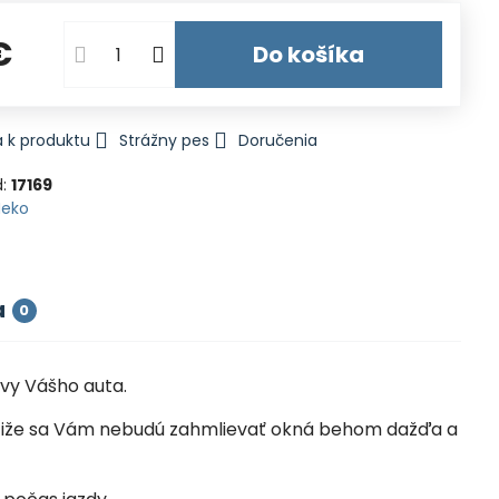
€
Do košíka
 k produktu
Strážny pes
Doručenia
d:
17169
Heko
a
0
vy Vášho auta.
la, čiže sa Vám nebudú zahmlievať okná behom dažďa a