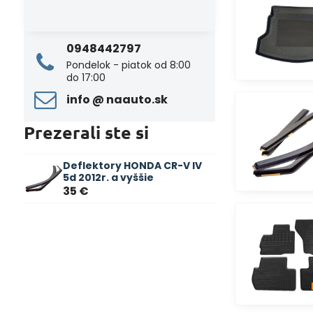
0948442797
Pondelok - piatok od 8:00
do 17:00
info ​@ naauto​.sk
Prezerali ste si
Deflektory HONDA CR-V IV
5d 2012r. a vyššie
35 €