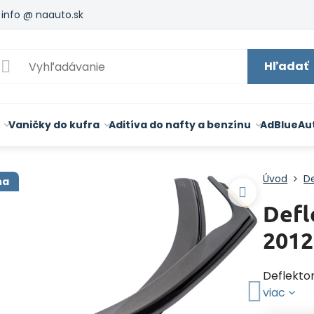
info @ naauto.sk
Hľadať
Vaničky do kufra
Aditíva do nafty a benzínu
AdBlue
Au
Úvod
De
na
Defl
2012
Deflekto
viac