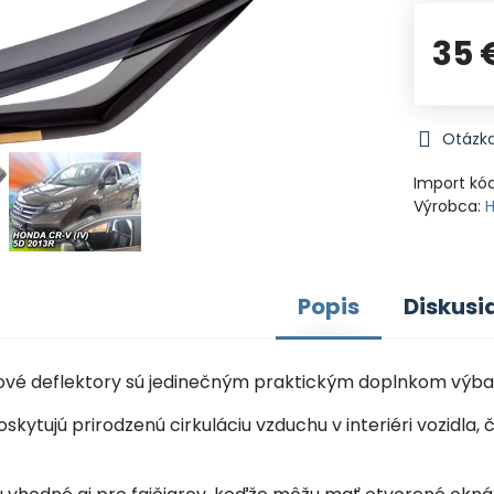
35 
Otázka
Import kó
Výrobca:
Popis
Diskusi
nové deflektory sú jedinečným praktickým doplnkom výba
oskytujú prirodzenú cirkuláciu vzduchu v interiéri vozid