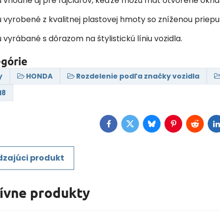
sú vhodné aj pre fajčiarov, keďže môžu mať otvorené okná
ú vyrobené z kvalitnej plastovej hmoty so zníženou priep
ú vyrábané s dôrazom na štylistickú líniu vozidla.
egórie
y
HONDA
Rozdelenie podľa značky vozidla
18
Facebook
Twitter
Bluesky
Pinterest
Reddit
L
zajúci produkt
tívne produkty