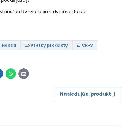
 počas jazdy.
ustnosťou UV-žiarenia v dymovej farbe.
Honda
Všetky produkty
CR-V
inkedIn
WhatsApp
E-
mail
Nasledujúci produkt