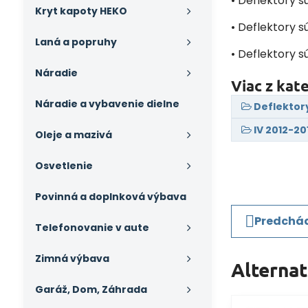
• Deflektory 
Kryt kapoty HEKO
• Deflektory s
Laná a popruhy
• Deflektory s
Náradie
Viac z kat
Náradie a vybavenie dielne
Deflektor
IV 2012-20
Oleje a mazivá
Osvetlenie
Povinná a doplnková výbava
Predchád
Telefonovanie v aute
Zimná výbava
Alterna
Garáž, Dom, Záhrada