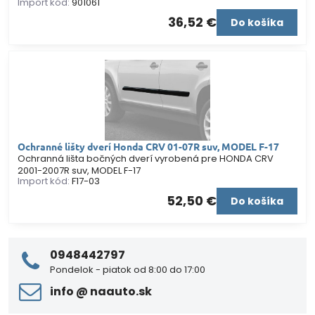
Import kód:
901061
36,52 €
Do košíka
Ochranné lišty dverí Honda CRV 01-07R suv, MODEL F-17
Ochranná lišta bočných dverí vyrobená pre HONDA CRV
2001-2007R suv, MODEL F-17
Import kód:
F17-03
52,50 €
Do košíka
0948442797
Pondelok - piatok od 8:00 do 17:00
info ​@ naauto​.sk