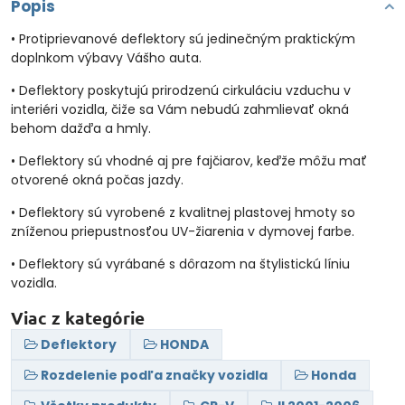
Popis
• Protiprievanové deflektory sú jedinečným praktickým
doplnkom výbavy Vášho auta.
• Deflektory poskytujú prirodzenú cirkuláciu vzduchu v
interiéri vozidla, čiže sa Vám nebudú zahmlievať okná
behom dažďa a hmly.
• Deflektory sú vhodné aj pre fajčiarov, keďže môžu mať
otvorené okná počas jazdy.
• Deflektory sú vyrobené z kvalitnej plastovej hmoty so
zníženou priepustnosťou UV-žiarenia v dymovej farbe.
• Deflektory sú vyrábané s dôrazom na štylistickú líniu
vozidla.
Viac z kategórie
Deflektory
HONDA
Rozdelenie podľa značky vozidla
Honda