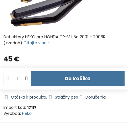
Deflektory HEKO pre HONDA CR-V II 5d 2001 – 2006R
(+zadné)
Čítajte viac
45 €
Do košíka
Otázka k produktu
Strážny pes
Doručenia
Import kód:
17117
Výrobca:
Heko