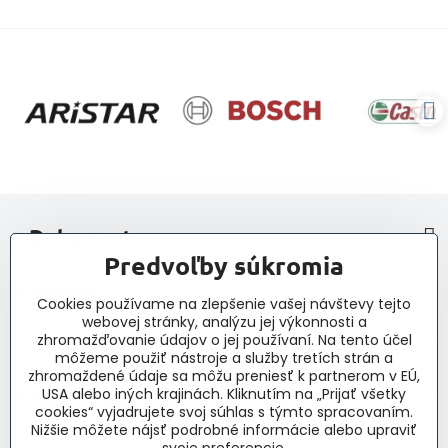
> Dokumenty
Predvoľby súkromia
> Nákup
Cookies používame na zlepšenie vašej návštevy tejto
webovej stránky, analýzu jej výkonnosti a
> Kontakt a navigácia
zhromažďovanie údajov o jej používaní. Na tento účel
môžeme použiť nástroje a služby tretích strán a
zhromaždené údaje sa môžu preniesť k partnerom v EÚ,
> Novinky, články, príspevky
USA alebo iných krajinách. Kliknutím na „Prijať všetky
cookies“ vyjadrujete svoj súhlas s týmto spracovaním.
Nižšie môžete nájsť podrobné informácie alebo upraviť