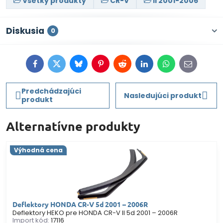
Všetky produkty
CR-V
II 2001-2006
Diskusia
0
Facebook
Twitter
Bluesky
Pinterest
Reddit
LinkedIn
WhatsApp
E-
mail
Predchádzajúci
Nasledujúci produkt
produkt
Alternatívne produkty
Výhodná cena
Deflektory HONDA CR-V 5d 2001 – 2006R
Deflektory HEKO pre HONDA CR-V II 5d 2001 – 2006R
Import kód:
17116