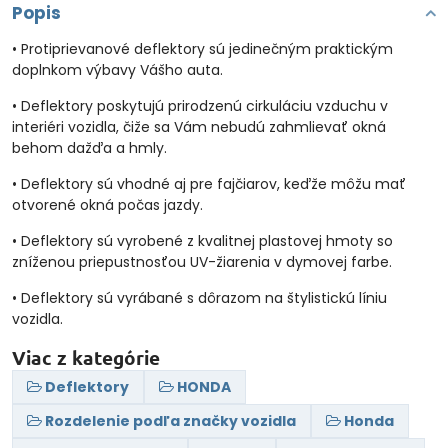
Popis
• Protiprievanové deflektory sú jedinečným praktickým
doplnkom výbavy Vášho auta.
• Deflektory poskytujú prirodzenú cirkuláciu vzduchu v
interiéri vozidla, čiže sa Vám nebudú zahmlievať okná
behom dažďa a hmly.
• Deflektory sú vhodné aj pre fajčiarov, keďže môžu mať
otvorené okná počas jazdy.
• Deflektory sú vyrobené z kvalitnej plastovej hmoty so
zníženou priepustnosťou UV-žiarenia v dymovej farbe.
• Deflektory sú vyrábané s dôrazom na štylistickú líniu
vozidla.
Viac z kategórie
Deflektory
HONDA
Rozdelenie podľa značky vozidla
Honda