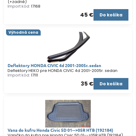
(+zadné)
Import kód:
17168
45 €
Do košíka
Výhodná cena
Deflektory HONDA CIVIC 4d 2001-2005r. sedan
Deflektory HEKO pre HONDA CIVIC 4d 2001-2005r. sedan
Import kód:
17111
35 €
Do košíka
Vana do kufru Honda Civic 5D 01-->05R HTB (192184)
Vanička do kufra pre Honda Civic 5D 01-->05R HTB (192184)