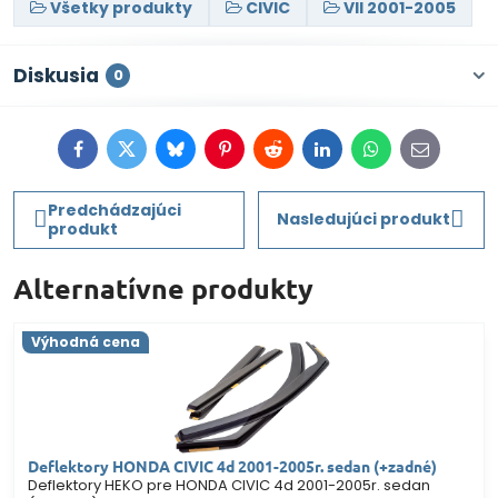
Všetky produkty
CIVIC
VII 2001-2005
Diskusia
0
Facebook
Twitter
Bluesky
Pinterest
Reddit
LinkedIn
WhatsApp
E-
mail
Predchádzajúci
Nasledujúci produkt
produkt
Alternatívne produkty
Výhodná cena
Deflektory HONDA CIVIC 4d 2001-2005r. sedan (+zadné)
Deflektory HEKO pre HONDA CIVIC 4d 2001-2005r. sedan