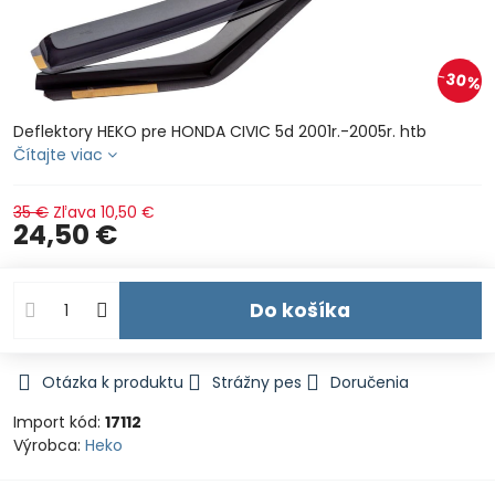
30%
Deflektory HEKO pre HONDA CIVIC 5d 2001r.-2005r. htb
Čítajte viac
35 €
Zľava
10,50 €
24,50 €
Do košíka
Otázka k produktu
Strážny pes
Doručenia
Import kód:
17112
Výrobca:
Heko