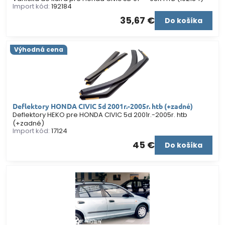
Import kód:
192184
35,67 €
Do košíka
Výhodná cena
Deflektory HONDA CIVIC 5d 2001r.-2005r. htb (+zadné)
Deflektory HEKO pre HONDA CIVIC 5d 2001r.-2005r. htb
(+zadné)
Import kód:
17124
45 €
Do košíka