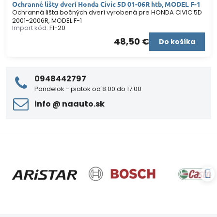
Ochranné lišty dverí Honda Civic 5D 01-06R htb, MODEL F-1
Ochranná lišta bočných dverí vyrobená pre HONDA CIVIC 5D
2001-2006R, MODEL F-1
Import kód:
F1-20
48,50 €
Do košíka
0948442797
Pondelok - piatok od 8:00 do 17:00
info ​@ naauto​.sk