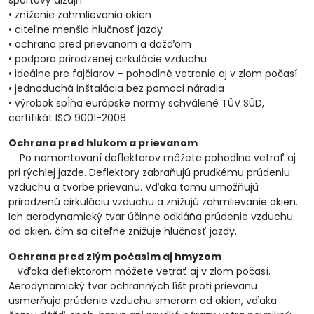
športový dizajn
• zníženie zahmlievania okien
• citeľne menšia hlučnosť jazdy
• ochrana pred prievanom a dažďom
• podpora prirodzenej cirkulácie vzduchu
• ideálne pre fajčiarov – pohodlné vetranie aj v zlom počasí
• jednoduchá inštalácia bez pomoci náradia
• výrobok spĺňa európske normy schválené TÜV SÜD,
certifikát ISO 9001-2008
Ochrana pred hlukom a prievanom
Po namontovaní deflektorov môžete pohodlne vetrať aj
pri rýchlej jazde. Deflektory zabraňujú prudkému prúdeniu
vzduchu a tvorbe prievanu. Vďaka tomu umožňujú
prirodzenú cirkuláciu vzduchu a znižujú zahmlievanie okien.
Ich aerodynamický tvar účinne odkláňa prúdenie vzduchu
od okien, čím sa citeľne znižuje hlučnosť jazdy.
Ochrana pred zlým počasím aj hmyzom
Vďaka deflektorom môžete vetrať aj v zlom počasí.
Aerodynamický tvar ochranných líšt proti prievanu
usmerňuje prúdenie vzduchu smerom od okien, vďaka