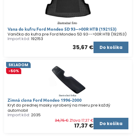
Vana do kufru Ford Mondeo 5D 93-->00R HTB (192153)
Vanička do kufra pre Ford Mondeo 5D 93-->00R HTB (192153)
Import kód:
192153
35,67 €
Do košíka
SKLADOM
-50%
Zimná clona Ford Mondeo 1996-2000
Kryt do prednej masky vyrobený na mieru pre každý
automobil
Import kód:
2035
34,75 €
Zľava 17,37 €
Do košíka
17,37 €