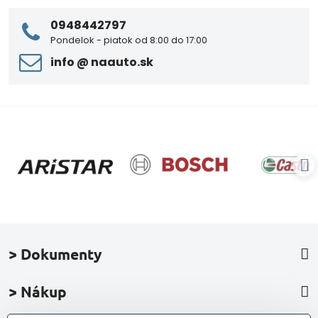
0948442797
Pondelok - piatok od 8:00 do 17:00
info ​@ naauto​.sk
> Dokumenty
> Nákup