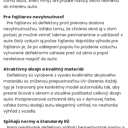
čomu dážď, sneh, hmyz ani prudké nárazy vetra nevniknú
do interiéru auta.
Pre fajčiarov nevyhnutnosť
Pre fajčiarov sú deflektory proti prievanu doslova
nevyhnutnosťou. Vďaka tomu, že chránia okná aj v zlom
počasí, je možné vetrať takmer permanentne a udržiavať v
aute čistý vzduch aj počas fajčenia. Najväčšia výhoda pre
fajčiarov je, že po odklepaní popolu ho prúdenie vzduchu
vytvorené deflektormi odnesie preč od okna a popol
nevlietava naspäť do auta.
Atraktívny dizajn a kvalitný materiál
Deflektory sú vyrobené z vysoko kvalitného akrylového
materiálu so zníženou priepustnosťou UV-žiarenia. Každý
typ je tvarovaný pre konkrétny model automobilu tak, aby
presne lícoval s oknom a vizuálne podčiarkol celkový dizajn
auta. Protiprievanové ochranné lišty sú v dymovej farbe,
vďaka čomu dodajú autu elegantný vzhľad, no nezhoršia
výhľad z vozidla.
Spĺňajú normy a štandardy EÚ
Nami predávané deflektory spĺňajú bezpečnostné normy a