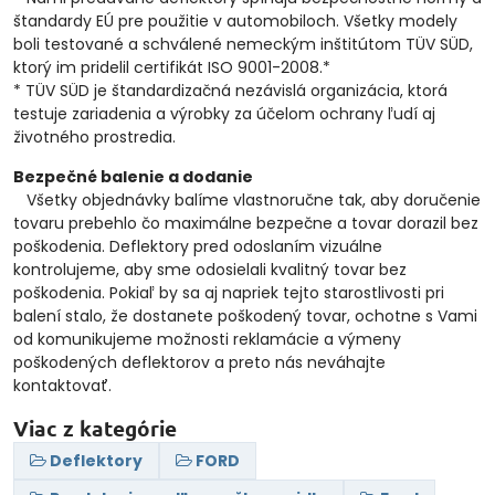
štandardy EÚ pre použitie v automobiloch. Všetky modely
boli testované a schválené nemeckým inštitútom TÜV SÜD,
ktorý im pridelil certifikát ISO 9001-2008.*
* TÜV SÜD je štandardizačná nezávislá organizácia, ktorá
testuje zariadenia a výrobky za účelom ochrany ľudí aj
životného prostredia.
Bezpečné balenie a dodanie
Všetky objednávky balíme vlastnoručne tak, aby doručenie
tovaru prebehlo čo maximálne bezpečne a tovar dorazil bez
poškodenia. Deflektory pred odoslaním vizuálne
kontrolujeme, aby sme odosielali kvalitný tovar bez
poškodenia. Pokiaľ by sa aj napriek tejto starostlivosti pri
balení stalo, že dostanete poškodený tovar, ochotne s Vami
od komunikujeme možnosti reklamácie a výmeny
poškodených deflektorov a preto nás neváhajte
kontaktovať.
Viac z kategórie
Deflektory
FORD