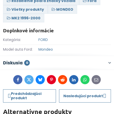
Rozdelenie podľa značky vozidla
Ford
Všetky produkty
MONDEO
MK2 1996-2000
Doplnkové informácie
Kategória:
FORD
Model auta Ford:
Mondeo
Diskusia
0
Facebook
Twitter
Bluesky
Pinterest
Reddit
LinkedIn
WhatsApp
E-
mail
Predchádzajúci
Nasledujúci produkt
produkt
Alternatívne produkty