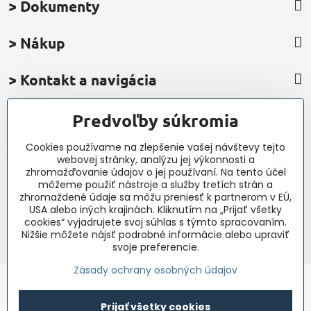
> Dokumenty
> Nákup
> Kontakt a navigácia
> Novinky, články, príspevky
Predvoľby súkromia
Cookies používame na zlepšenie vašej návštevy tejto
webovej stránky, analýzu jej výkonnosti a
zhromažďovanie údajov o jej používaní. Na tento účel
môžeme použiť nástroje a služby tretích strán a
zhromaždené údaje sa môžu preniesť k partnerom v EÚ,
USA alebo iných krajinách. Kliknutím na „Prijať všetky
©
2026
Copyright
cookies“ vyjadrujete svoj súhlas s týmto spracovaním.
Predvoľby súkromia
Zásady ochrany osobných údajov
Nižšie môžete nájsť podrobné informácie alebo upraviť
Vytvorené pomocou:
BiznisWeb.sk
svoje preferencie.
Zásady ochrany osobných údajov
Prijať všetky cookies