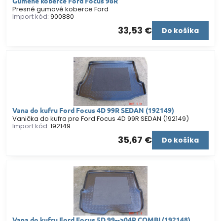
Gumené koberce Ford Focus 98R
Presné gumové koberce Ford
Import kód:
900880
33,53 €
Do košíka
Vana do kufru Ford Focus 4D 99R SEDAN (192149)
Vanička do kufra pre Ford Focus 4D 99R SEDAN (192149)
Import kód:
192149
35,67 €
Do košíka
Vana do kufru Ford Focus 5D 99-->04R COMBI (192148)