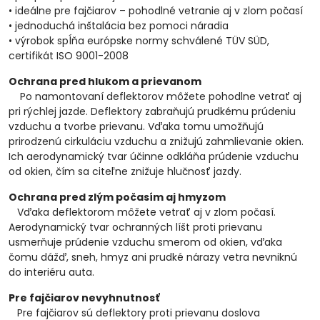
• ideálne pre fajčiarov – pohodlné vetranie aj v zlom počasí
• jednoduchá inštalácia bez pomoci náradia
• výrobok spĺňa európske normy schválené TÜV SÜD,
certifikát ISO 9001-2008
Ochrana pred hlukom a prievanom
Po namontovaní deflektorov môžete pohodlne vetrať aj
pri rýchlej jazde. Deflektory zabraňujú prudkému prúdeniu
vzduchu a tvorbe prievanu. Vďaka tomu umožňujú
prirodzenú cirkuláciu vzduchu a znižujú zahmlievanie okien.
Ich aerodynamický tvar účinne odkláňa prúdenie vzduchu
od okien, čím sa citeľne znižuje hlučnosť jazdy.
Ochrana pred zlým počasím aj hmyzom
Vďaka deflektorom môžete vetrať aj v zlom počasí.
Aerodynamický tvar ochranných líšt proti prievanu
usmerňuje prúdenie vzduchu smerom od okien, vďaka
čomu dážď, sneh, hmyz ani prudké nárazy vetra nevniknú
do interiéru auta.
Pre fajčiarov nevyhnutnosť
Pre fajčiarov sú deflektory proti prievanu doslova