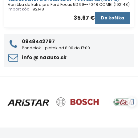
Vanička do kufra pre Ford Focus 5D 99-->04R COMBI (192148)
Import kód:
192148
35,67 €
Do košíka
0948442797
Pondelok - piatok od 8:00 do 17:00
info ​@ naauto​.sk