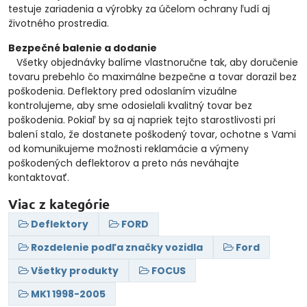
testuje zariadenia a výrobky za účelom ochrany ľudí aj
životného prostredia.
Bezpečné balenie a dodanie
Všetky objednávky balíme vlastnoručne tak, aby doručenie
tovaru prebehlo čo maximálne bezpečne a tovar dorazil bez
poškodenia. Deflektory pred odoslaním vizuálne
kontrolujeme, aby sme odosielali kvalitný tovar bez
poškodenia. Pokiaľ by sa aj napriek tejto starostlivosti pri
balení stalo, že dostanete poškodený tovar, ochotne s Vami
od komunikujeme možnosti reklamácie a výmeny
poškodených deflektorov a preto nás neváhajte
kontaktovať.
Viac z kategórie
Deflektory
FORD
Rozdelenie podľa značky vozidla
Ford
Všetky produkty
FOCUS
MK1 1998-2005