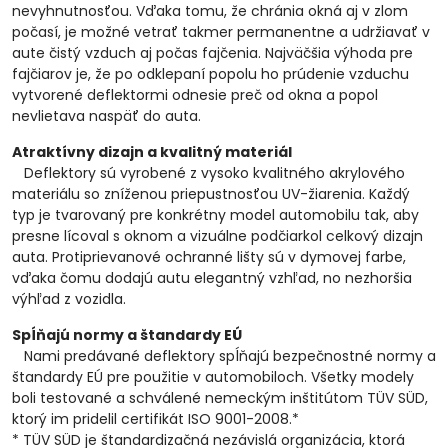
nevyhnutnosťou. Vďaka tomu, že chránia okná aj v zlom
počasí, je možné vetrať takmer permanentne a udržiavať v
aute čistý vzduch aj počas fajčenia. Najväčšia výhoda pre
fajčiarov je, že po odklepaní popolu ho prúdenie vzduchu
vytvorené deflektormi odnesie preč od okna a popol
nevlietava naspäť do auta.
Atraktívny dizajn a kvalitný materiál
Deflektory sú vyrobené z vysoko kvalitného akrylového
materiálu so zníženou priepustnosťou UV-žiarenia. Každý
typ je tvarovaný pre konkrétny model automobilu tak, aby
presne lícoval s oknom a vizuálne podčiarkol celkový dizajn
auta. Protiprievanové ochranné lišty sú v dymovej farbe,
vďaka čomu dodajú autu elegantný vzhľad, no nezhoršia
výhľad z vozidla.
Spĺňajú normy a štandardy EÚ
Nami predávané deflektory spĺňajú bezpečnostné normy a
štandardy EÚ pre použitie v automobiloch. Všetky modely
boli testované a schválené nemeckým inštitútom TÜV SÜD,
ktorý im pridelil certifikát ISO 9001-2008.*
* TÜV SÜD je štandardizačná nezávislá organizácia, ktorá