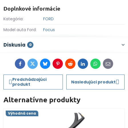
Doplnkové informácie
Kategória:
FORD
Model auta Ford:
Focus
Diskusia
0
Facebook
Twitter
Bluesky
Pinterest
Reddit
LinkedIn
WhatsApp
E-
mail
Predchádzajúci
Nasledujúci produkt
produkt
Alternatívne produkty
Výhodná cena