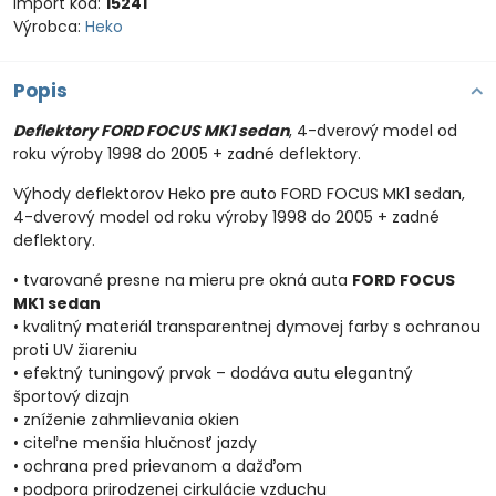
Import kód:
15241
Výrobca:
Heko
Popis
Deflektory FORD FOCUS MK1 sedan
, 4-dverový model od
roku výroby 1998 do 2005 + zadné deflektory.
Výhody deflektorov Heko pre auto FORD FOCUS MK1 sedan,
4-dverový model od roku výroby 1998 do 2005 + zadné
deflektory.
• tvarované presne na mieru pre okná auta
FORD FOCUS
MK1 sedan
• kvalitný materiál transparentnej dymovej farby s ochranou
proti UV žiareniu
• efektný tuningový prvok – dodáva autu elegantný
športový dizajn
• zníženie zahmlievania okien
• citeľne menšia hlučnosť jazdy
• ochrana pred prievanom a dažďom
• podpora prirodzenej cirkulácie vzduchu