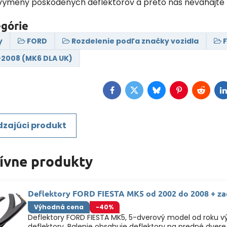
výmeny poškodených deflektorov a preto nás neváhajte 
egórie
y
FORD
Rozdelenie podľa značky vozidla
2008 (MK6 DLA UK)
Facebook
Twitter
Bluesky
Pinterest
Reddit
L
zajúci produkt
tívne produkty
Deflektory FORD FIESTA MK5 od 2002 do 2008 + za
Výhodná cena
-40%
Deflektory FORD FIESTA MK5, 5-dverový model od roku 
deflektory. Balenie obsahuje deflektory na predné dvere