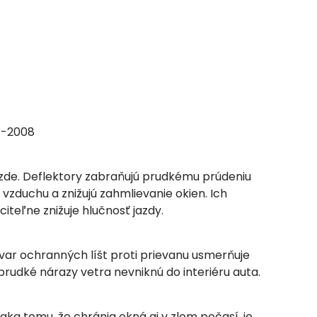
1-2008
zde. Deflektory zabraňujú prudkému prúdeniu
vzduchu a znižujú zahmlievanie okien. Ich
teľne znižuje hlučnosť jazdy.
ar ochranných líšt proti prievanu usmerňuje
udké nárazy vetra nevniknú do interiéru auta.
ka tomu, že chránia okná aj v zlom počasí, je