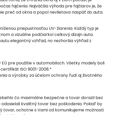
as fajčenia. Najväčšia výhoda pre fajčiarov je, že
e preč od okna a popol nevlietava naspäť do auta.
níženou priepustnosťou UV-žiarenia. Každý typ je
nom a vizuálne podčiarkol celkový dizajn auta.
autu elegantný vzhľad, no nezhoršia výhľad z
Ú pre použitie v automobiloch. Všetky modely boli
certifikát ISO 9001-2008.*
denia a výrobky za účelom ochrany ľudí aj životného
ebehlo čo maximálne bezpečne a tovar dorazil bez
dosielali kvalitný tovar bez poškodenia. Pokiaľ by
odený tovar, ochotne s Vami od komunikujeme možnosti