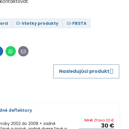
kontaktovať.
Ford
Všetky produkty
FIESTA
inkedIn
WhatsApp
E-
mail
Nasledujúci produkt
dné deflektory
50 €
Zľava 20 €
výroby 2002 do 2008 + zadné
30 €
 ľavé a pravé, zadné dvere ľavé a