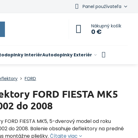
Panel používateľa
Nákupný košík
0 €
todoplnky Interiér
Autodoplnky Exteriér
flektory
FORD
ektory FORD FIESTA MK5
002 do 2008
ry FORD FIESTA MK5, 5-dverový model od roku
002 do 2008. Balenie obsahuje deflektory na predné
lus montážne pliešky.
Čítajte viac