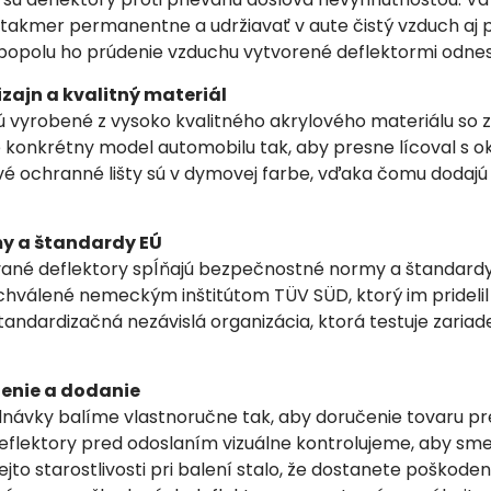
akmer permanentne a udržiavať v aute čistý vzduch aj poč
popolu ho prúdenie vzduchu vytvorené deflektormi odnesi
izajn a kvalitný materiál
 vyrobené z vysoko kvalitného akrylového materiálu so z
 konkrétny model automobilu tak, aby presne lícoval s ok
vé ochranné lišty sú v dymovej farbe, vďaka čomu dodajú 
y a štandardy EÚ
é deflektory spĺňajú bezpečnostné normy a štandardy E
chválené nemeckým inštitútom TÜV SÜD, ktorý im pridelil 
tandardizačná nezávislá organizácia, ktorá testuje zaria
enie a dodanie
ávky balíme vlastnoručne tak, aby doručenie tovaru pr
flektory pred odoslaním vizuálne kontrolujeme, aby sme o
tejto starostlivosti pri balení stalo, že dostanete pošk