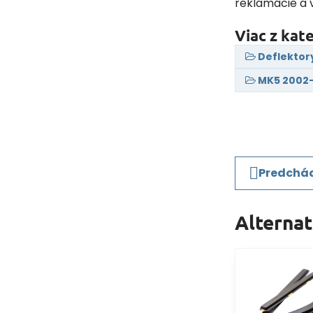
reklamácie a 
Viac z kat
Deflektor
MK5 2002-
Predchád
Alterna