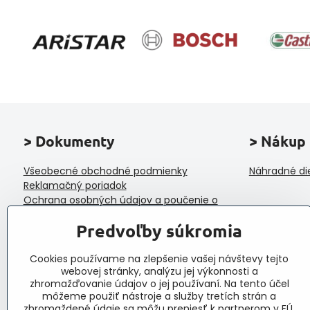
> Dokumenty
> Nákup
Všeobecné obchodné podmienky
Náhradné di
Reklamačný poriadok
Ochrana osobných údajov a poučenie o
cookies
Predvoľby súkromia
Reklamačný formulár
Formulár na odstúpenie od zmluvy
Protokol o prijatí a vybavení reklamácie
Cookies používame na zlepšenie vašej návštevy tejto
webovej stránky, analýzu jej výkonnosti a
Veľkoobchod
zhromažďovanie údajov o jej používaní. Na tento účel
môžeme použiť nástroje a služby tretích strán a
zhromaždené údaje sa môžu preniesť k partnerom v EÚ,