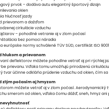
ingový prvok – dodáva autu elegantný športový dizajn
mlievania okien
ia hlučnosť jazdy
ed prievanom a dažďom
rodzenej cirkulácie vzduchu
fajčiarov – pohodlné vetranie aj v zlom počasí
inštalácia bez pomoci náradia
ňa európske normy schválené TÜV SÜD, certifikát ISO 900
d hlukom a prievanom
í deflektorov môžete pohodlne vetrať aj pri rýchlej ja
rbe prievanu. Vďaka tomu umožňujú prirodzenú cirkuláciu 
tvar účinne odkláňa prúdenie vzduchu od okien, čím sa ci
d zlým počasím aj hmyzom
orom môžete vetrať aj v zlom počasí. Aerodynamický tv
chu smerom od okien, vďaka čomu dážď, sneh, hmyz ani pr
v nevyhnutnosť
sú deflektory proti prievanu doslova nevyhnutnosťou. Vďa