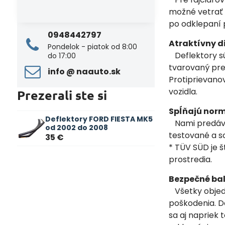
možné vetrať t
po odklepaní 
0948442797
Atraktívny d
Pondelok - piatok od 8:00
Deflektory sú
do 17:00
tvarovaný pre
info ​@ naauto​.sk
Protiprievano
vozidla.
Prezerali ste si
Spĺňajú norm
Deflektory FORD FIESTA MK5
Nami predávan
od 2002 do 2008
testované a s
35 €
* TÜV SÜD je š
prostredia.
Bezpečné bal
Všetky objedn
poškodenia. De
sa aj napriek 