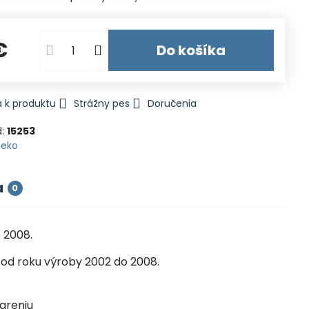
€
Do košíka
 k produktu
Strážny pes
Doručenia
d:
15253
Heko
a
0
 2008.
od roku výroby 2002 do 2008.
iareniu