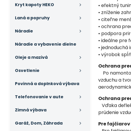
Kryt kapoty HEKO
• efektný tun
• zníženie zah
Laná a popruhy
• citeľne menš
• ochrana pr
Náradie
• podpora pri
• ideálne pre 
Náradie a vybavenie dielne
• jednoduchá 
• výrobok spĺ
Oleje a mazivá
Ochrana pre
Osvetlenie
Po namontovan
vzduchu a tvo
Povinná a doplnková výbava
aerodynamický 
Telefonovanie v aute
Ochrana pre
Vďaka deflekt
Zimná výbava
prúdenie vzdu
Garáž, Dom, Záhrada
Pre fajčiaro
Pre fajčiarov 