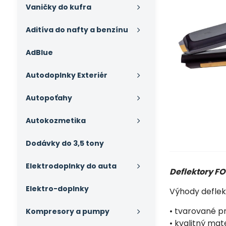
Vaničky do kufra
Aditíva do nafty a benzínu
AdBlue
Autodoplnky Exteriér
Autopoťahy
Autokozmetika
Dodávky do 3,5 tony
Elektrodoplnky do auta
Deflektory F
Elektro-doplnky
Výhody deflek
• tvarované p
Kompresory a pumpy
• kvalitný mat