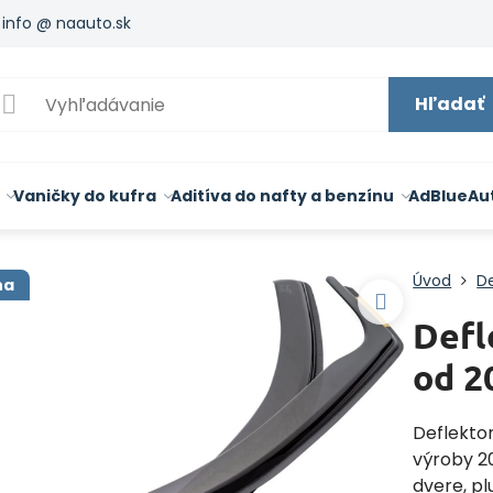
info @ naauto.sk
Hľadať
Vaničky do kufra
Aditíva do nafty a benzínu
AdBlue
Au
Úvod
De
na
Defl
od 2
Deflekto
výroby 2
dvere, p