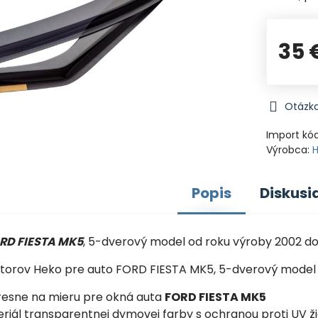
35 
Otázka
Import kó
Výrobca:
Popis
Diskusi
ORD FIESTA MK5
, 5-dverový model od roku výroby 2002 do
torov Heko pre auto FORD FIESTA MK5, 5-dverový model 
resne na mieru pre okná auta
FORD FIESTA MK5
eriál transparentnej dymovej farby s ochranou proti UV ž