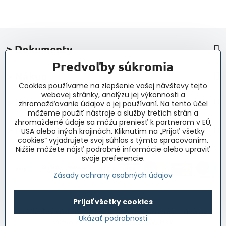
> Dokumenty
Predvoľby súkromia
> Nákup
Cookies používame na zlepšenie vašej návštevy tejto
webovej stránky, analýzu jej výkonnosti a
> Kontakt a navigácia
zhromažďovanie údajov o jej používaní. Na tento účel
môžeme použiť nástroje a služby tretích strán a
zhromaždené údaje sa môžu preniesť k partnerom v EÚ,
> Novinky, články, príspevky
USA alebo iných krajinách. Kliknutím na „Prijať všetky
cookies“ vyjadrujete svoj súhlas s týmto spracovaním.
Nižšie môžete nájsť podrobné informácie alebo upraviť
svoje preferencie.
Zásady ochrany osobných údajov
Prijať všetky cookies
©
2026
Copyright
Predvoľby súkromia
Zásady ochrany osobných údajov
Ukázať podrobnosti
Vytvorené pomocou:
BiznisWeb.sk