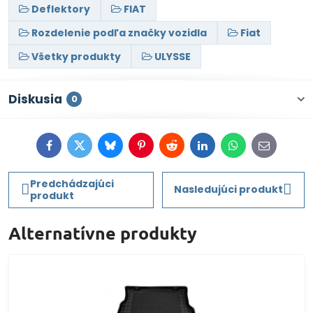
Deflektory
FIAT
Rozdelenie podľa značky vozidla
Fiat
Všetky produkty
ULYSSE
Diskusia
0
Facebook
Twitter
Bluesky
Pinterest
Reddit
LinkedIn
WhatsApp
E-
mail
Predchádzajúci
Nasledujúci produkt
produkt
Alternatívne produkty