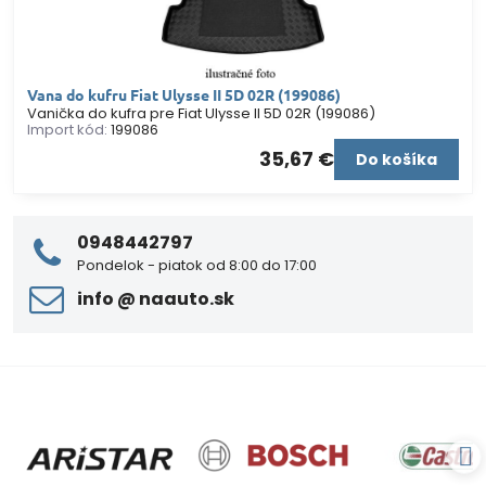
Vana do kufru Fiat Ulysse II 5D 02R (199086)
Vanička do kufra pre Fiat Ulysse II 5D 02R (199086)
Import kód:
199086
35,67 €
Do košíka
0948442797
Pondelok - piatok od 8:00 do 17:00
info ​@ naauto​.sk