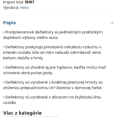
Import kód:
15157
Výrobca:
Heko
Popis
• Protiprievanové deflektory sú jedinečným praktickým
doplnkom výbavy Vášho auta.
• Deflektory poskytujú prirodzenú cirkuláciu vzduchu v
interiéri vozidla, čiže sa Vám nebudú zahmlievať okná
behom dažďa a hmly.
• Deflektory sú vhodné aj pre fajčiarov, keďže môžu mať
otvorené okná počas jazdy.
• Deflektory sú vyrobené z kvalitnej plastovej hmoty so
zníženou priepustnosťou UV-žiarenia v dymovej farbe.
• Deflektory sú vyrábané s dôrazom na štylistickú líniu
vozidla.
Viac z kategórie