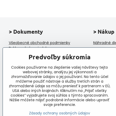
> Dokumenty
> Nákup
Všeobecné obchodné podmienky
Náhradné di
Reklamačný poriadok
Ochrana osobných údajov a poučenie o
Predvoľby súkromia
cookies
Reklamačný formulár
Cookies používame na zlepšenie vašej návštevy tejto
Formulár na odstúpenie od zmluvy
webovej stránky, analýzu jej výkonnosti a
Protokol o prijatí a vybavení reklamácie
zhromažďovanie údajov o jej používaní. Na tento účel
Veľkoobchod
môžeme použiť nástroje a služby tretích strán a
zhromaždené údaje sa môžu preniesť k partnerom v EÚ,
USA alebo iných krajinách. Kliknutím na „Prijať všetky
cookies“ vyjadrujete svoj súhlas s týmto spracovaním.
Nižšie môžete nájsť podrobné informácie alebo upraviť
svoje preferencie.
Zásady ochrany osobných údajov