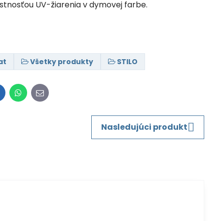
ustnosťou UV-žiarenia v dymovej farbe.
at
Všetky produkty
STILO
inkedIn
WhatsApp
E-
mail
Nasledujúci produkt