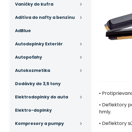
Vaničky do kufra
Aditíva do nafty a benzínu
AdBlue
Autodoplnky Exteriér
Autopoťahy
Autokozmetika
Dodávky do 3,5 tony
• Protiprieva
Elektrodoplnky do auta
• Deflektory p
Elektro-doplnky
hmly.
• Deflektory 
Kompresory a pumpy