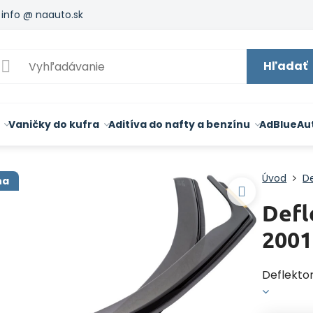
info @ naauto.sk
Hľadať
Vaničky do kufra
Aditíva do nafty a benzínu
AdBlue
Au
Úvod
De
na
Defl
2001
Deflektor