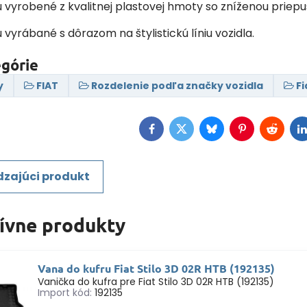
ú vyrobené z kvalitnej plastovej hmoty so zníženou priep
ú vyrábané s dôrazom na štylistickú líniu vozidla.
egórie
y
FIAT
Rozdelenie podľa značky vozidla
Fi
Facebook
Twitter
Bluesky
Pinterest
Reddit
L
zajúci produkt
tívne produkty
Vana do kufru Fiat Stilo 3D 02R HTB (192135)
Vanička do kufra pre Fiat Stilo 3D 02R HTB (192135)
Import kód:
192135