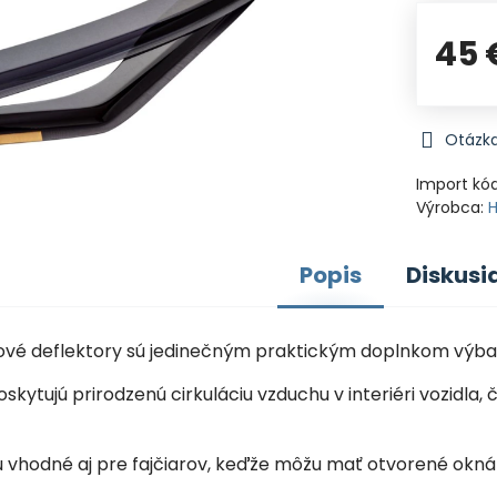
45 
Otázka
Import kó
Výrobca:
Popis
Diskusi
nové deflektory sú jedinečným praktickým doplnkom výba
oskytujú prirodzenú cirkuláciu vzduchu v interiéri vozid
sú vhodné aj pre fajčiarov, keďže môžu mať otvorené okná