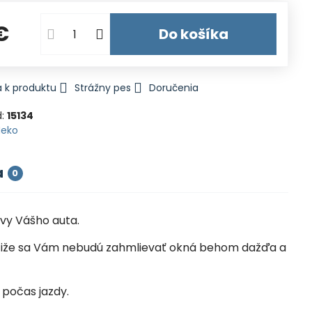
€
Do košíka
 k produktu
Strážny pes
Doručenia
d:
15134
Heko
a
0
vy Vášho auta.
la, čiže sa Vám nebudú zahmlievať okná behom dažďa a
 počas jazdy.