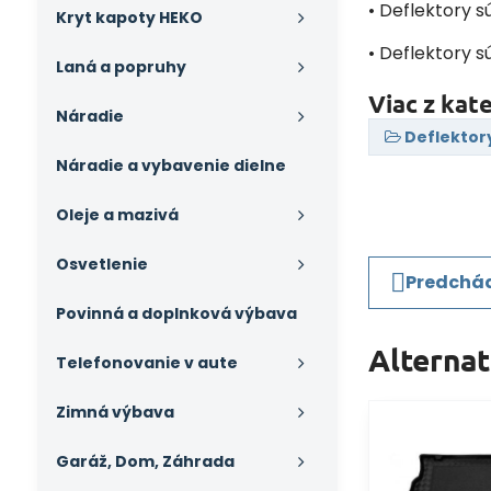
• Deflektory s
Kryt kapoty HEKO
• Deflektory s
Laná a popruhy
Viac z kat
Náradie
Deflektor
Náradie a vybavenie dielne
Oleje a mazivá
Osvetlenie
Predchád
Povinná a doplnková výbava
Alterna
Telefonovanie v aute
Zimná výbava
Garáž, Dom, Záhrada