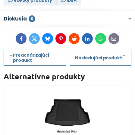
Všetky produkty
IDEA
Diskusia
0
Facebook
Twitter
Bluesky
Pinterest
Reddit
LinkedIn
WhatsApp
E-
mail
Predchádzajúci
Nasledujúci produkt
produkt
Alternatívne produkty