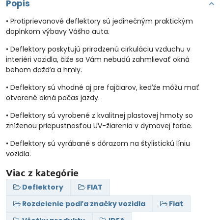
Popis
• Protiprievanové deflektory sú jedinečným praktickým
doplnkom výbavy Vášho auta.
• Deflektory poskytujú prirodzenú cirkuláciu vzduchu v
interiéri vozidla, čiže sa Vám nebudú zahmlievať okná
behom dažďa a hmly.
• Deflektory sú vhodné aj pre fajčiarov, keďže môžu mať
otvorené okná počas jazdy.
• Deflektory sú vyrobené z kvalitnej plastovej hmoty so
zníženou priepustnosťou UV-žiarenia v dymovej farbe.
• Deflektory sú vyrábané s dôrazom na štylistickú líniu
vozidla.
Viac z kategórie
Deflektory
FIAT
Rozdelenie podľa značky vozidla
Fiat