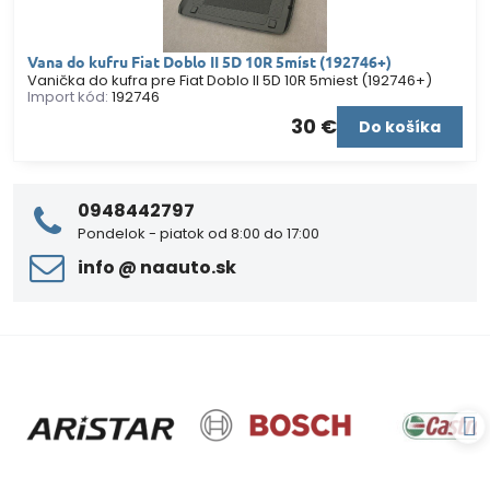
Vana do kufru Fiat Doblo II 5D 10R 5míst (192746+)
Vanička do kufra pre Fiat Doblo II 5D 10R 5miest (192746+)
Import kód:
192746
30 €
Do košíka
0948442797
Pondelok - piatok od 8:00 do 17:00
info ​@ naauto​.sk