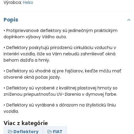
Výrobca:
Heko
Popis
• Protiprievanové deflektory sú jedinečným praktickým
doplnkom výbavy Vášho auta.
• Deflektory poskytujú prirodzenú cirkuláciu vzduchu v
interiéri vozidla, čiže sa Vám nebudú zahmlievať okná
behom dažďa a hmly.
• Deflektory sú vhodné aj pre fajčiarov, keďže môžu mať
otvorené okná počas jazdy.
• Deflektory sú vyrobené z kvalitnej plastovej hmoty so
zníženou priepustnosťou UV-žiarenia v dymovej farbe.
• Deflektory sú vyrábané s dôrazom na štylistickú líniu
vozidla.
Viac z kategórie
Deflektory
FIAT