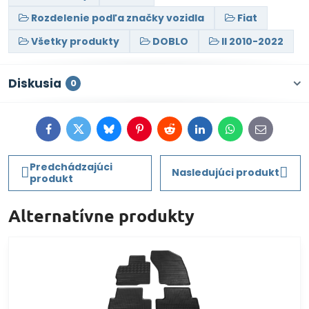
Rozdelenie podľa značky vozidla
Fiat
Všetky produkty
DOBLO
II 2010-2022
Diskusia
0
Facebook
Twitter
Bluesky
Pinterest
Reddit
LinkedIn
WhatsApp
E-
mail
Predchádzajúci
Nasledujúci produkt
produkt
Alternatívne produkty