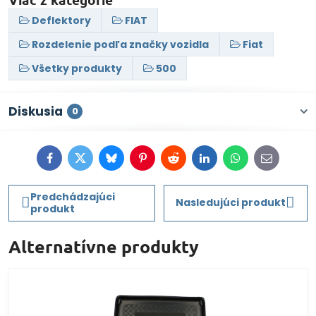
Deflektory
FIAT
Rozdelenie podľa značky vozidla
Fiat
Všetky produkty
500
Diskusia
0
Facebook
Twitter
Bluesky
Pinterest
Reddit
LinkedIn
WhatsApp
E-
mail
Predchádzajúci
Nasledujúci produkt
produkt
Alternatívne produkty