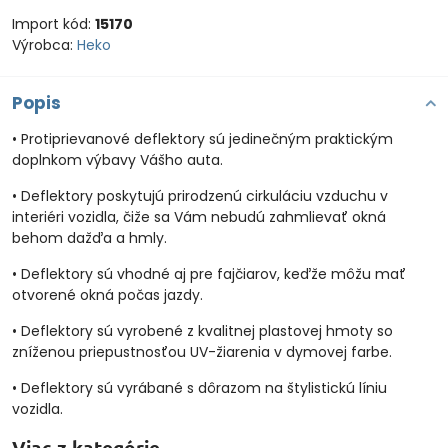
Import kód:
15170
Výrobca:
Heko
Popis
• Protiprievanové deflektory sú jedinečným praktickým
doplnkom výbavy Vášho auta.
• Deflektory poskytujú prirodzenú cirkuláciu vzduchu v
interiéri vozidla, čiže sa Vám nebudú zahmlievať okná
behom dažďa a hmly.
• Deflektory sú vhodné aj pre fajčiarov, keďže môžu mať
otvorené okná počas jazdy.
• Deflektory sú vyrobené z kvalitnej plastovej hmoty so
zníženou priepustnosťou UV-žiarenia v dymovej farbe.
• Deflektory sú vyrábané s dôrazom na štylistickú líniu
vozidla.
Viac z kategórie