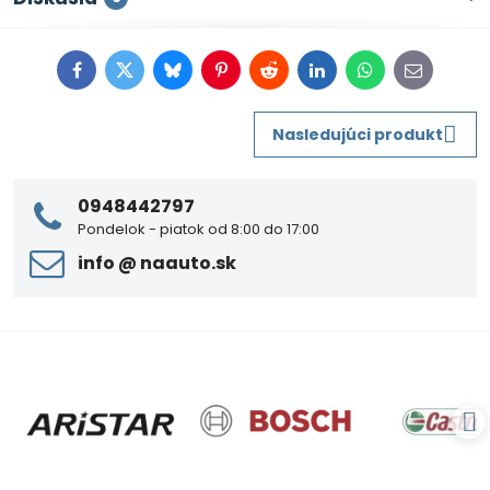
Facebook
Twitter
Bluesky
Pinterest
Reddit
LinkedIn
WhatsApp
E-
mail
Nasledujúci produkt
0948442797
Pondelok - piatok od 8:00 do 17:00
info ​@ naauto​.sk