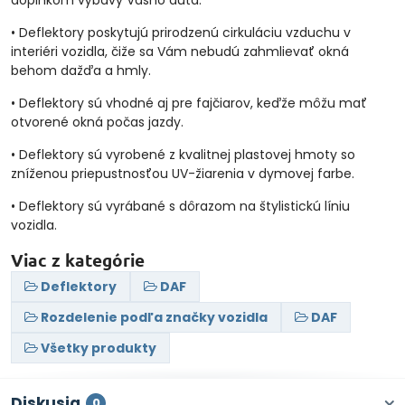
doplnkom výbavy Vášho auta.
• Deflektory poskytujú prirodzenú cirkuláciu vzduchu v
interiéri vozidla, čiže sa Vám nebudú zahmlievať okná
behom dažďa a hmly.
• Deflektory sú vhodné aj pre fajčiarov, keďže môžu mať
otvorené okná počas jazdy.
• Deflektory sú vyrobené z kvalitnej plastovej hmoty so
zníženou priepustnosťou UV-žiarenia v dymovej farbe.
• Deflektory sú vyrábané s dôrazom na štylistickú líniu
vozidla.
Viac z kategórie
Deflektory
DAF
Rozdelenie podľa značky vozidla
DAF
Všetky produkty
Diskusia
0