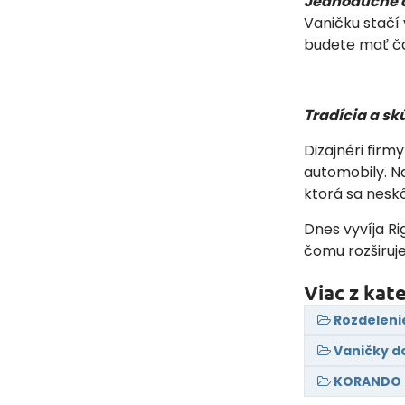
Jednoduché č
Vaničku stačí
budete mať čas
Tradícia a sk
Dizajnéri fir
automobily. N
ktorá sa neskô
Dnes vyvíja R
čomu rozširuj
Viac z kat
Rozdeleni
Vaničky d
KORANDO