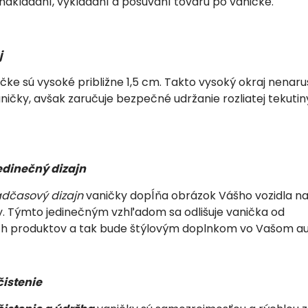
nakladaní, vykladaní a posúvaní tovaru po vaničke.
j
čke sú vysoké približne 1,5 cm. Takto vysoký okraj nenaru
ničky, avšak zaručuje bezpečné udržanie rozliatej tekutin
edinečný dizajn
dčasový dizajn
vaničky dopĺňa obrázok Vášho vozidla na
y. Týmto jedinečným vzhľadom sa odlišuje vanička od
h produktov a tak bude štýlovým doplnkom vo Vašom au
istenie