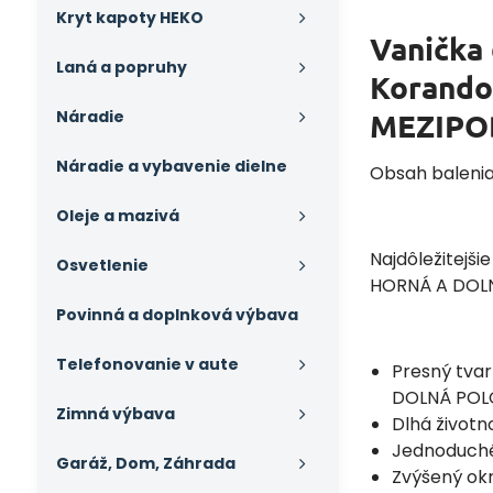
Kryt kapoty HEKO
Vanička
Laná a popruhy
Korand
Náradie
MEZIP
Náradie a vybavenie dielne
Obsah balenia
Oleje a mazivá
Najdôležitejš
Osvetlenie
HORNÁ A DOL
Povinná a doplnková výbava
Telefonovanie v aute
Presný tva
DOLNÁ POL
Zimná výbava
Dlhá životn
Jednoduché
Garáž, Dom, Záhrada
Zvýšený okr