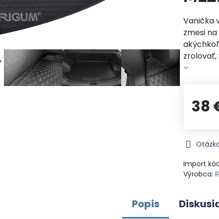
Vanička 
zmesi na 
akýchkoľ
zrolovať
38 
Otázka
Import kó
Výrobca:
Popis
Diskusi