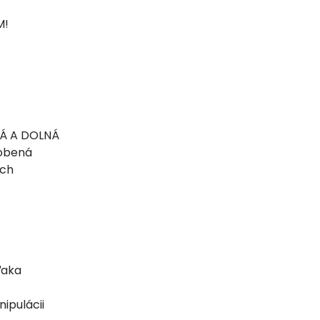
M!
Á A DOLNÁ
robená
ích
ďaka
nipulácii