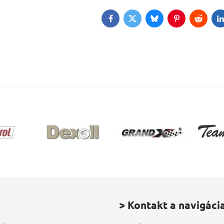
Facebook
Twitter
Bluesky
Pinterest
Reddit
L
> Kontakt a navigáci