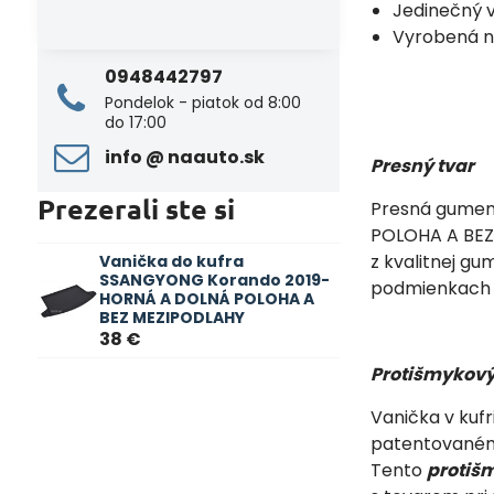
Jedinečný 
Vyrobená n
0948442797
Pondelok - piatok od 8:00
do 17:00
info ​@ naauto​.sk
Presný tvar
Prezerali ste si
Presná gume
POLOHA A BEZ 
z kvalitnej gu
Vanička do kufra
SSANGYONG Korando 2019-
podmienkach 
HORNÁ A DOLNÁ POLOHA A
BEZ MEZIPODLAHY
38 €
Protišmykový
Vanička v kuf
patentovaném
Tento
protiš