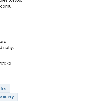
ležitosťou.
a čomu
 pre
d nohy,
 vďaka
ufra
rodukty