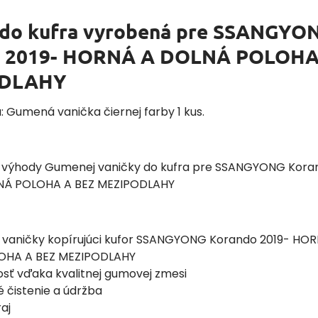
 do kufra vyrobená pre SSANGYO
o 2019- HORNÁ A DOLNÁ POLOHA
ODLAHY
: Gumená vanička čiernej farby 1 kus.
ie výhody Gumenej vaničky do kufra pre SSANGYONG Kora
NÁ POLOHA A BEZ MEZIPODLAHY
r vaničky kopírujúci kufor SSANGYONG Korando 2019- HO
OHA A BEZ MEZIPODLAHY
osť vďaka kvalitnej gumovej zmesi
 čistenie a údržba
aj