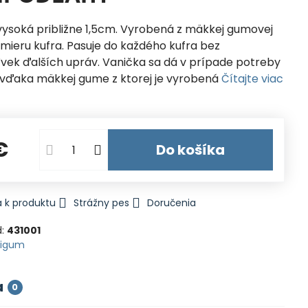
vysoká približne 1,5cm. Vyrobená z mäkkej gumovej
mieru kufra. Pasuje do každého kufra bez
vek ďalších upráv. Vanička sa dá v prípade potreby
, vďaka mäkkej gume z ktorej je vyrobená
Čítajte viac
€
Do košíka
 k produktu
Strážny pes
Doručenia
d:
431001
Rigum
a
0