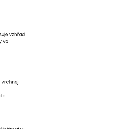
šuje vzhľad
y vo
 vrchnej
te.