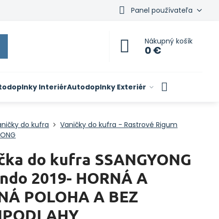
Panel používateľa
Nákupný košík
0 €
todoplnky Interiér
Autodoplnky Exteriér
ničky do kufra
Vaničky do kufra - Rastrové Rigum
YONG
čka do kufra SSANGYONG
ndo 2019- HORNÁ A
NÁ POLOHA A BEZ
IPODLAHY