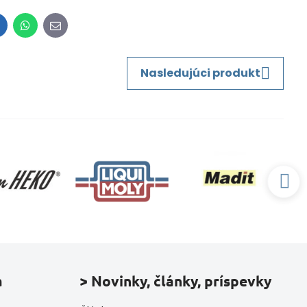
inkedIn
WhatsApp
E-
mail
Nasledujúci produkt
a
> Novinky, články, príspevky