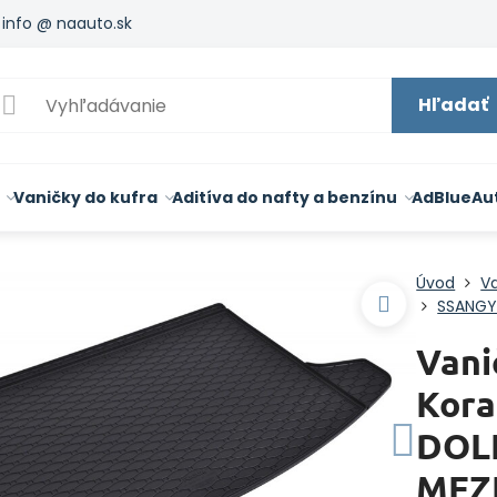
info @ naauto.sk
Hľadať
Vaničky do kufra
Aditíva do nafty a benzínu
AdBlue
Au
Úvod
Va
SSANG
Vani
Kora
DOL
MEZ