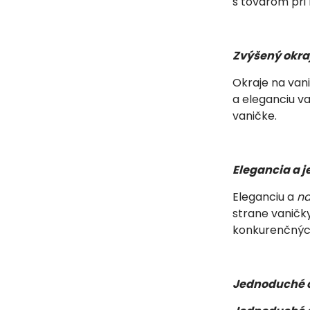
s tovarom pri 
Zvýšený okra
Okraje na vani
a eleganciu va
vaničke.
Elegancia a j
Eleganciu a
na
strane vaničk
konkurenčnýc
Jednoduché č