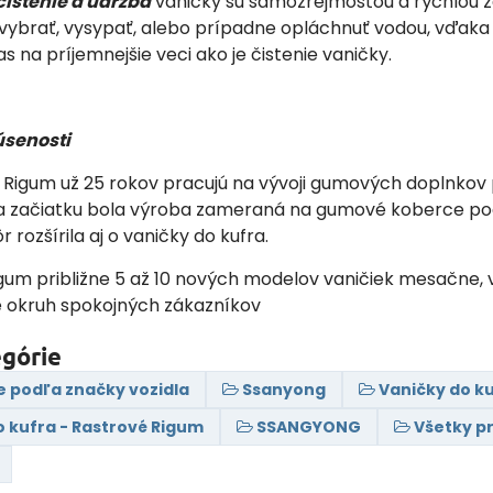
istenie a údržba
vaničky sú samozrejmosťou a rýchlou zá
 vybrať, vysypať, alebo prípadne opláchnuť vodou, vďak
 na príjemnejšie veci ako je čistenie vaničky.
úsenosti
my Rigum už 25 rokov pracujú na vývoji gumových doplnkov
a začiatku bola výroba zameraná na gumové koberce po
r rozšírila aj o vaničky do kufra.
igum približne 5 až 10 nových modelov vaničiek mesačne,
e okruh spokojných zákazníkov
egórie
e podľa značky vozidla
Ssanyong
Vaničky do k
o kufra - Rastrové Rigum
SSANGYONG
Všetky p