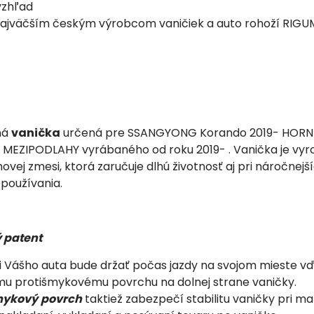
vzhľad
ajväčším českým výrobcom vaničiek a auto rohoží RIGU
ná
vanička
určená pre SSANGYONG Korando 2019- HORN
MEZIPODLAHY vyrábaného od roku 2019- . Vanička je vy
movej zmesi, ktorá zaručuje dlhú životnosť aj pri náročnejš
používania.
 patent
ri Vášho auta bude držať počas jazdy na svojom mieste v
u protišmykovému povrchu na dolnej strane vaničky.
mykový
povrch
taktiež zabezpečí stabilitu vaničky pri ma