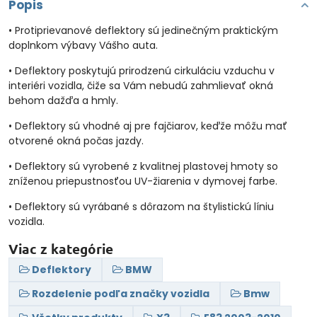
Popis
• Protiprievanové deflektory sú jedinečným praktickým
doplnkom výbavy Vášho auta.
• Deflektory poskytujú prirodzenú cirkuláciu vzduchu v
interiéri vozidla, čiže sa Vám nebudú zahmlievať okná
behom dažďa a hmly.
• Deflektory sú vhodné aj pre fajčiarov, keďže môžu mať
otvorené okná počas jazdy.
• Deflektory sú vyrobené z kvalitnej plastovej hmoty so
zníženou priepustnosťou UV-žiarenia v dymovej farbe.
• Deflektory sú vyrábané s dôrazom na štylistickú líniu
vozidla.
Viac z kategórie
Deflektory
BMW
Rozdelenie podľa značky vozidla
Bmw