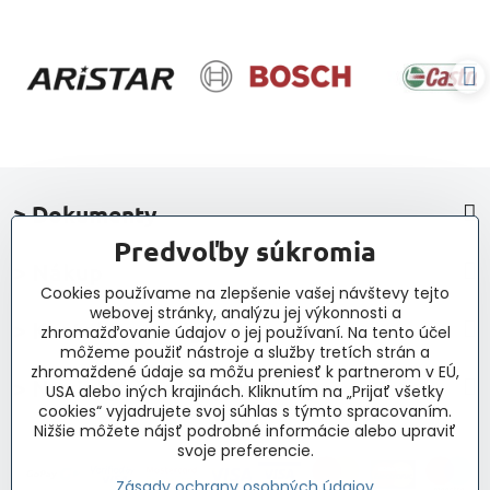
> Dokumenty
Predvoľby súkromia
> Nákup
Cookies používame na zlepšenie vašej návštevy tejto
webovej stránky, analýzu jej výkonnosti a
> Kontakt a navigácia
zhromažďovanie údajov o jej používaní. Na tento účel
môžeme použiť nástroje a služby tretích strán a
zhromaždené údaje sa môžu preniesť k partnerom v EÚ,
> Novinky, články, príspevky
USA alebo iných krajinách. Kliknutím na „Prijať všetky
cookies“ vyjadrujete svoj súhlas s týmto spracovaním.
Nižšie môžete nájsť podrobné informácie alebo upraviť
svoje preferencie.
Zásady ochrany osobných údajov