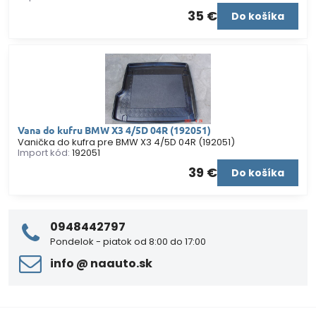
35 €
Do košíka
Vana do kufru BMW X3 4/5D 04R (192051)
Vanička do kufra pre BMW X3 4/5D 04R (192051)
Import kód:
192051
39 €
Do košíka
0948442797
Pondelok - piatok od 8:00 do 17:00
info ​@ naauto​.sk