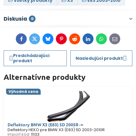
Všetky produkty
X3
E83 2003-2010
Diskusia
0
Facebook
Twitter
Bluesky
Pinterest
Reddit
LinkedIn
WhatsApp
E-
mail
Predchádzajúci
Nasledujúci produkt
produkt
Alternatívne produkty
Výhodná cena
Deflektory BMW X3 (E83) 5D 2005R ->
Deflektory HEKO pre BMW X3 (E83) 5D 2003-2010R
Import kód:
11133