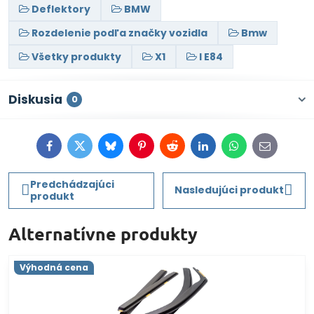
Deflektory
BMW
Rozdelenie podľa značky vozidla
Bmw
Všetky produkty
X1
I E84
Diskusia
0
Facebook
Twitter
Bluesky
Pinterest
Reddit
LinkedIn
WhatsApp
E-
mail
Predchádzajúci
Nasledujúci produkt
produkt
Alternatívne produkty
Výhodná cena