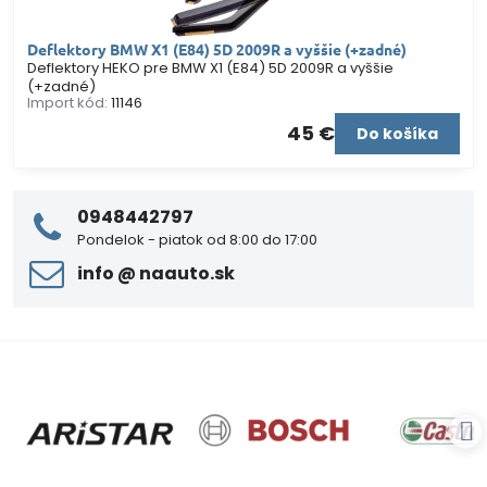
Deflektory BMW X1 (E84) 5D 2009R a vyššie (+zadné)
Deflektory HEKO pre BMW X1 (E84) 5D 2009R a vyššie
(+zadné)
Import kód:
11146
45 €
Do košíka
0948442797
Pondelok - piatok od 8:00 do 17:00
info ​@ naauto​.sk