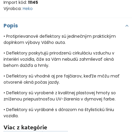
Import kód:
11145
Výrobca:
Heko
Popis
• Protiprievanové deflektory sú jedinečným praktickým
doplnkom výbavy Vášho auta.
• Deflektory poskytujú prirodzenú cirkuláciu vzduchu v
interiéri vozidla, čiže sa Vám nebudú zahmlievať okná
behom dažďa a hmly.
• Deflektory sú vhodné aj pre fajčiarov, keďže môžu mať
otvorené okná počas jazdy.
• Deflektory sú vyrobené z kvalitnej plastovej hmoty so
zníženou priepustnosťou UV-žiarenia v dymovej farbe.
• Deflektory sú vyrábané s dôrazom na štylistickú líniu
vozidla.
Viac z kategórie