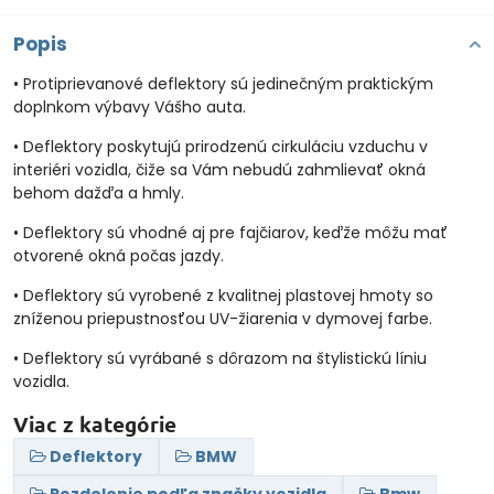
Popis
• Protiprievanové deflektory sú jedinečným praktickým
doplnkom výbavy Vášho auta.
• Deflektory poskytujú prirodzenú cirkuláciu vzduchu v
interiéri vozidla, čiže sa Vám nebudú zahmlievať okná
behom dažďa a hmly.
• Deflektory sú vhodné aj pre fajčiarov, keďže môžu mať
otvorené okná počas jazdy.
• Deflektory sú vyrobené z kvalitnej plastovej hmoty so
zníženou priepustnosťou UV-žiarenia v dymovej farbe.
• Deflektory sú vyrábané s dôrazom na štylistickú líniu
vozidla.
Viac z kategórie
Deflektory
BMW