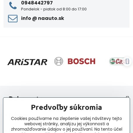
0948442797
Pondelok - piatok od 8:00 do 17:00
info ​@ naauto​.sk
> Dokumenty
Predvoľby súkromia
> Nákup
Cookies používame na zlepšenie vašej návštevy tejto
webovej stránky, analýzu jej výkonnosti a
> Kontakt a navigácia
zhromažďovanie údajov o jej používaní. Na tento účel