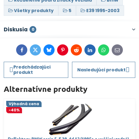
Rozdelenie podľa značky vozidla
Bmw
Všetky produkty
5
E39 1995-2003
Diskusia
0
Facebook
Twitter
Bluesky
Pinterest
Reddit
LinkedIn
WhatsApp
E-
mail
Predchádzajúci
Nasledujúci produkt
produkt
Alternatívne produkty
Výhodná cena
-40%
Deflektory BMW seria 5, E 39, 4d 12/1995r. a vyššie(+zadné)