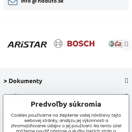
info ​@ naauto​.sk
> Dokumenty
> Nákup
Predvoľby súkromia
> Kontakt a navigácia
Cookies používame na zlepšenie vašej návštevy tejto
webovej stránky, analýzu jej výkonnosti a
zhromažďovanie údajov o jej používaní. Na tento účel
> Novinky, články, príspevky
môžeme použiť nástroje a služby tretích strán a