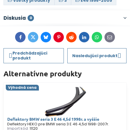
Všetky produkty
3
E46 1998-2005
Diskusia
0
Facebook
Twitter
Bluesky
Pinterest
Reddit
LinkedIn
WhatsApp
E-
mail
Predchádzajúci
Nasledujúci produkt
produkt
Alternatívne produkty
Výhodná cena
Deflektory BMW seria 3 E 46 4,5d 1998r. a vyššie
Deflektory HEKO pre BMW seria 3 E 46 4,5d 1998-2007r.
Import kód:
11120