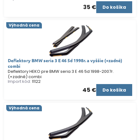
35 €
Do košíka
Výhodná cena
Deflektory BMW seria 3 E 46 5d 1998r. a vyššie (+zadné)
combi
Deflektory HEKO pre BMW seria 3 E 46 5d 1998-2007r.
(+zadné) combi
Import kód:
11122
45 €
Do košíka
Výhodná cena