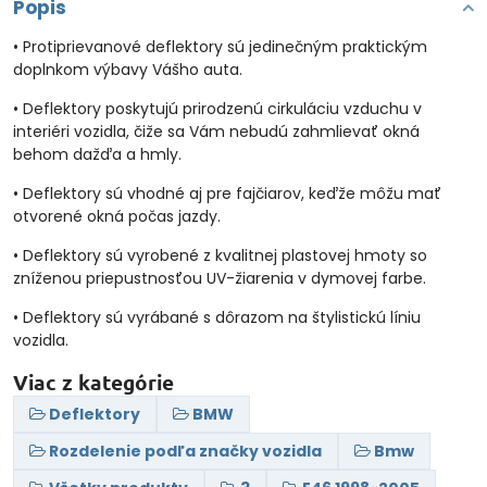
Popis
• Protiprievanové deflektory sú jedinečným praktickým
doplnkom výbavy Vášho auta.
• Deflektory poskytujú prirodzenú cirkuláciu vzduchu v
interiéri vozidla, čiže sa Vám nebudú zahmlievať okná
behom dažďa a hmly.
• Deflektory sú vhodné aj pre fajčiarov, keďže môžu mať
otvorené okná počas jazdy.
• Deflektory sú vyrobené z kvalitnej plastovej hmoty so
zníženou priepustnosťou UV-žiarenia v dymovej farbe.
• Deflektory sú vyrábané s dôrazom na štylistickú líniu
vozidla.
Viac z kategórie
Deflektory
BMW
Rozdelenie podľa značky vozidla
Bmw