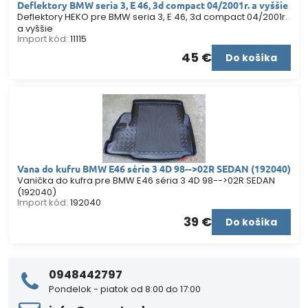
Deflektory BMW seria 3, E 46, 3d compact 04/2001r. a vyššie
Deflektory HEKO pre BMW seria 3, E 46, 3d compact 04/2001r.
a vyššie
Import kód:
11115
45 €
Do košíka
Vana do kufru BMW E46 série 3 4D 98-->02R SEDAN (192040)
Vanička do kufra pre BMW E46 séria 3 4D 98-->02R SEDAN
(192040)
Import kód:
192040
39 €
Do košíka
0948442797
Pondelok - piatok od 8:00 do 17:00