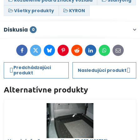
Rozdelenie podľa značky vozidla
Ssanyong
Všetky produkty
KYRON
Diskusia
0
Facebook
Twitter
Bluesky
Pinterest
Reddit
LinkedIn
WhatsApp
E-
mail
Predchádzajúci
Nasledujúci produkt
produkt
Alternatívne produkty