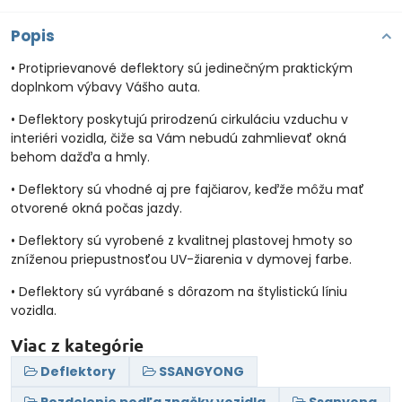
Popis
• Protiprievanové deflektory sú jedinečným praktickým
doplnkom výbavy Vášho auta.
• Deflektory poskytujú prirodzenú cirkuláciu vzduchu v
interiéri vozidla, čiže sa Vám nebudú zahmlievať okná
behom dažďa a hmly.
• Deflektory sú vhodné aj pre fajčiarov, keďže môžu mať
otvorené okná počas jazdy.
• Deflektory sú vyrobené z kvalitnej plastovej hmoty so
zníženou priepustnosťou UV-žiarenia v dymovej farbe.
• Deflektory sú vyrábané s dôrazom na štylistickú líniu
vozidla.
Viac z kategórie
Deflektory
SSANGYONG