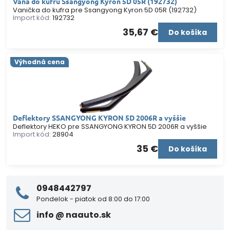
Vana do kufru Ssangyong Kyron 5D 05R (192732)
Vanička do kufra pre Ssangyong Kyron 5D 05R (192732)
Import kód:
192732
35,67 €
Do košíka
Výhodná cena
Deflektory SSANGYONG KYRON 5D 2006R a vyššie
Deflektory HEKO pre SSANGYONG KYRON 5D 2006R a vyššie
Import kód:
28904
35 €
Do košíka
0948442797
Pondelok - piatok od 8:00 do 17:00
info ​@ naauto​.sk