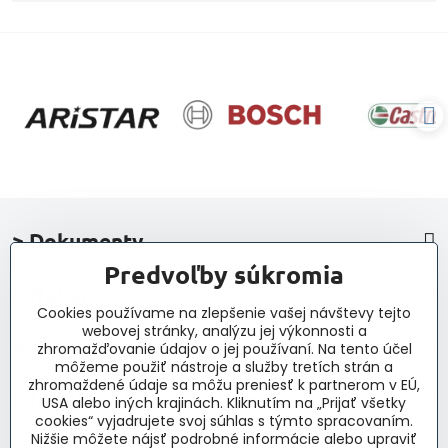
> Dokumenty
Predvoľby súkromia
> Nákup
Cookies používame na zlepšenie vašej návštevy tejto
webovej stránky, analýzu jej výkonnosti a
> Kontakt a navigácia
zhromažďovanie údajov o jej používaní. Na tento účel
môžeme použiť nástroje a služby tretích strán a
zhromaždené údaje sa môžu preniesť k partnerom v EÚ,
> Novinky, články, príspevky
USA alebo iných krajinách. Kliknutím na „Prijať všetky
cookies“ vyjadrujete svoj súhlas s týmto spracovaním.
Nižšie môžete nájsť podrobné informácie alebo upraviť