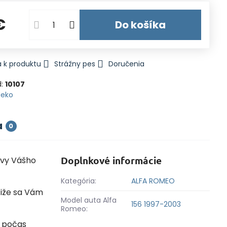
€
Do košíka
 k produktu
Strážny pes
Doručenia
d:
10107
Heko
a
0
Doplnkové informácie
avy Vášho
Kategória:
ALFA ROMEO
 čiže sa Vám
Model auta Alfa
156 1997-2003
Romeo:
á počas