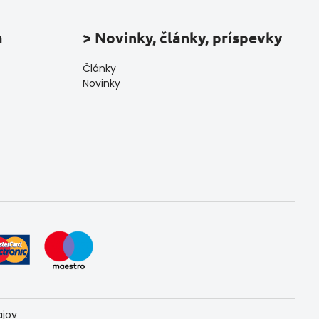
a
> Novinky, články, príspevky
Články
Novinky
ajov