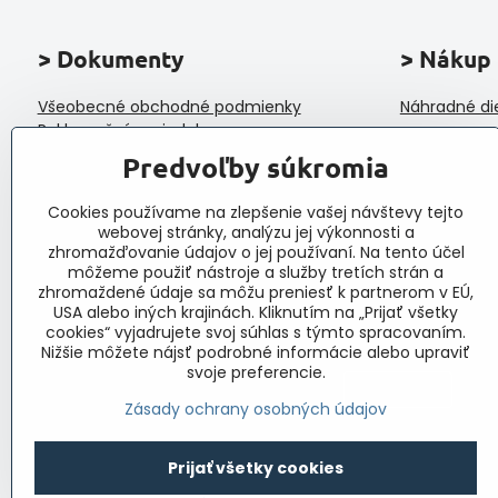
> Dokumenty
> Nákup
Všeobecné obchodné podmienky
Náhradné di
Reklamačný poriadok
Ochrana osobných údajov a poučenie o
Predvoľby súkromia
cookies
Reklamačný formulár
Cookies používame na zlepšenie vašej návštevy tejto
Formulár na odstúpenie od zmluvy
webovej stránky, analýzu jej výkonnosti a
Protokol o prijatí a vybavení reklamácie
zhromažďovanie údajov o jej používaní. Na tento účel
Veľkoobchod
môžeme použiť nástroje a služby tretích strán a
zhromaždené údaje sa môžu preniesť k partnerom v EÚ,
USA alebo iných krajinách. Kliknutím na „Prijať všetky
cookies“ vyjadrujete svoj súhlas s týmto spracovaním.
Nižšie môžete nájsť podrobné informácie alebo upraviť
svoje preferencie.
Zásady ochrany osobných údajov
Prijať všetky cookies
©
2