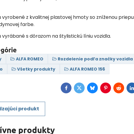
ú vyrobené z kvalitnej plastovej hmoty so zníženou priep
 dymovej farbe.
ú vyrábané s dôrazom na štylistickú líniu vozidla.
egórie
y
ALFA ROMEO
Rozdelenie podľa značky vozidla
eo
Všetky produkty
ALFA ROMEO 156
Facebook
Twitter
Bluesky
Pinterest
Reddit
L
zajúci produkt
tívne produkty