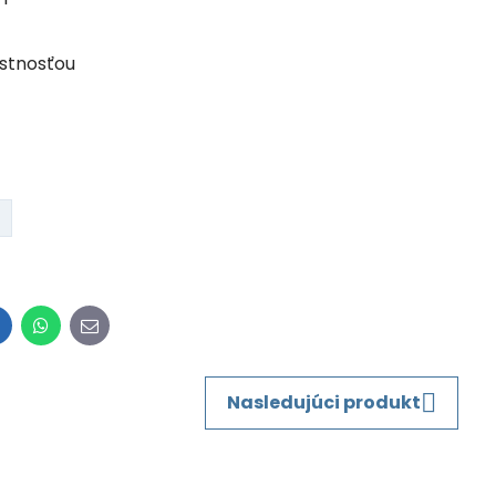
ustnosťou
inkedIn
WhatsApp
E-
mail
Nasledujúci produkt