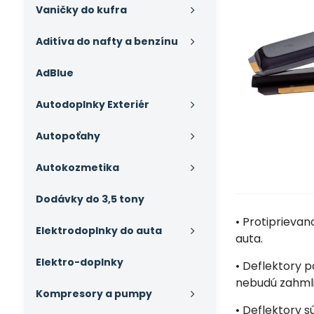
Vaničky do kufra
Aditíva do nafty a benzínu
AdBlue
Autodoplnky Exteriér
Autopoťahy
Autokozmetika
Dodávky do 3,5 tony
• Protiprieva
Elektrodoplnky do auta
auta.
Elektro-doplnky
• Deflektory p
nebudú zahml
Kompresory a pumpy
• Deflektory 