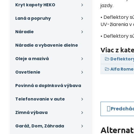
Kryt kapoty HEKO
jazdy.
• Deflektory s
Laná a popruhy
UV-žiarenia v
Náradie
• Deflektory s
Náradie a vybavenie dielne
Viac z kat
Oleje a mazivá
Deflektor
Alfa Rom
Osvetlenie
Povinná a doplnková výbava
Telefonovanie v aute
Predchád
Zimná výbava
Garáž, Dom, Záhrada
Alterna