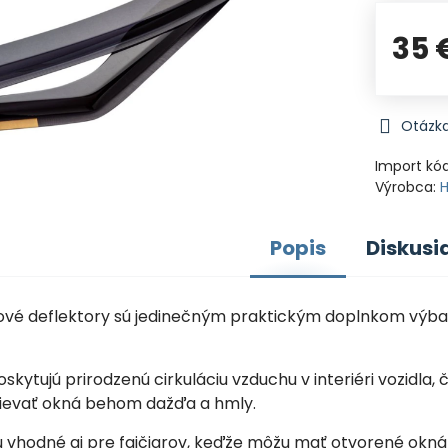
35 
Otázka
Import kó
Výrobca:
Popis
Diskusi
nové deflektory sú jedinečným praktickým doplnkom výb
oskytujú prirodzenú cirkuláciu vzduchu v interiéri vozidla,
ievať okná behom dažďa a hmly.
sú vhodné aj pre fajčiarov, keďže môžu mať otvorené okn