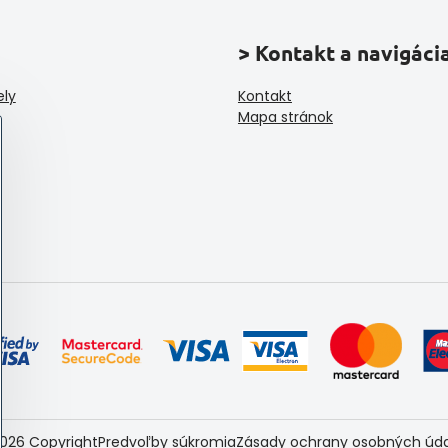
> Kontakt a navigáci
ely
Kontakt
Mapa stránok
026
Copyright
Predvoľby súkromia
Zásady ochrany osobných úd