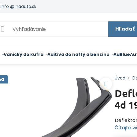
info @ naauto.sk
Hľadať
Vaničky do kufra
Aditíva do nafty a benzínu
AdBlue
Au
Úvod
De
na
Defl
4d 1
Deflekto
Čítajte v