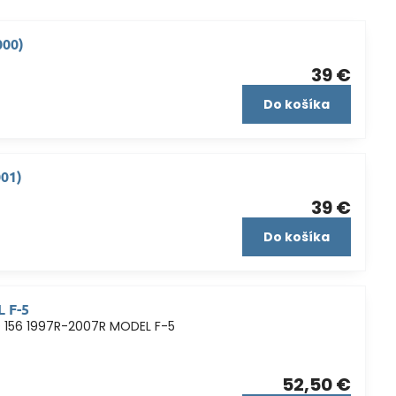
000)
39 €
Do košíka
001)
39 €
Do košíka
L F-5
O 156 1997R-2007R MODEL F-5
52,50 €