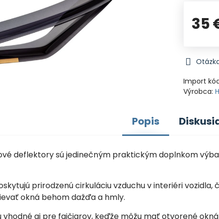
35 
Otázka
Import kó
Výrobca:
Popis
Diskusi
nové deflektory sú jedinečným praktickým doplnkom výb
oskytujú prirodzenú cirkuláciu vzduchu v interiéri vozidla,
ievať okná behom dažďa a hmly.
sú vhodné aj pre fajčiarov, keďže môžu mať otvorené okn