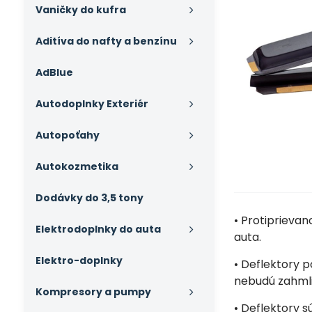
Vaničky do kufra
Aditíva do nafty a benzínu
AdBlue
Autodoplnky Exteriér
Autopoťahy
Autokozmetika
Dodávky do 3,5 tony
• Protiprieva
Elektrodoplnky do auta
auta.
Elektro-doplnky
• Deflektory p
nebudú zahml
Kompresory a pumpy
• Deflektory 