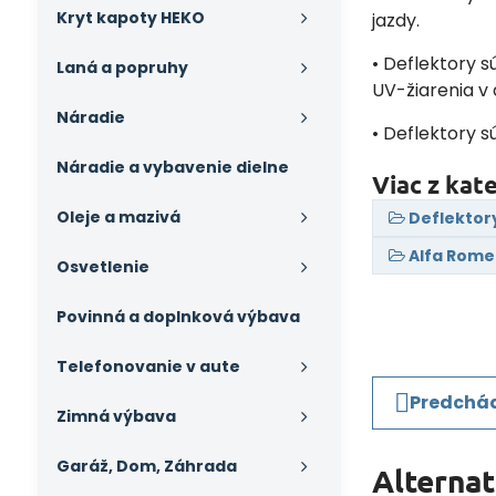
Kryt kapoty HEKO
jazdy.
• Deflektory s
Laná a popruhy
UV-žiarenia v
Náradie
• Deflektory s
Náradie a vybavenie dielne
Viac z kat
Oleje a mazivá
Deflektor
Alfa Rom
Osvetlenie
Povinná a doplnková výbava
Telefonovanie v aute
Predchád
Zimná výbava
Garáž, Dom, Záhrada
Alterna