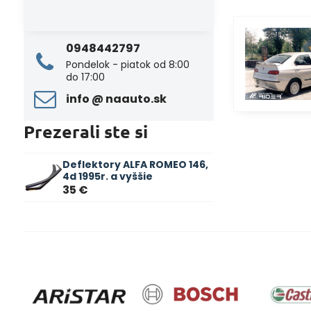
0948442797
Pondelok - piatok od 8:00
do 17:00
info ​@ naauto​.sk
Prezerali ste si
Deflektory ALFA ROMEO 146,
4d 1995r. a vyššie
35 €