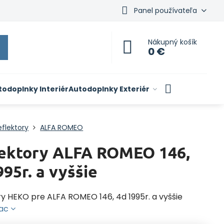
Panel používateľa
Nákupný košík
0 €
todoplnky Interiér
Autodoplnky Exteriér
flektory
ALFA ROMEO
ektory ALFA ROMEO 146,
995r. a vyššie
ry HEKO pre ALFA ROMEO 146, 4d 1995r. a vyššie
iac