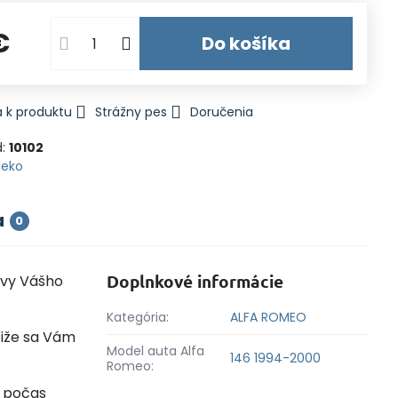
€
Do košíka
 k produktu
Strážny pes
Doručenia
d:
10102
Heko
a
0
Doplnkové informácie
avy Vášho
Kategória:
ALFA ROMEO
 čiže sa Vám
Model auta Alfa
146 1994-2000
Romeo:
á počas