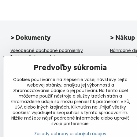
> Dokumenty
> Nákup
Všeobecné obchodné podmienky
Náhradné di
Reklamačný poriadok
Ochrana osobných údajov a poučenie o
Predvoľby súkromia
cookies
Reklamačný formulár
Cookies používame na zlepšenie vašej návštevy tejto
Formulár na odstúpenie od zmluvy
webovej stránky, analýzu jej výkonnosti a
Protokol o prijatí a vybavení reklamácie
zhromažďovanie údajov o jej používaní. Na tento účel
Veľkoobchod
môžeme použiť nástroje a služby tretích strán a
zhromaždené údaje sa môžu preniesť k partnerom v EÚ,
USA alebo iných krajinách. Kliknutím na „Prijať všetky
cookies“ vyjadrujete svoj súhlas s týmto spracovaním.
Nižšie môžete nájsť podrobné informácie alebo upraviť
svoje preferencie.
Zásady ochrany osobných údajov