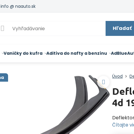
info @ naauto.sk
Hľadať
Vaničky do kufra
Aditíva do nafty a benzínu
AdBlue
Au
Úvod
De
na
Defl
4d 1
Deflekto
Čítajte v