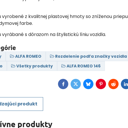
ú vyrobené z kvalitnej plastovej hmoty so zníženou priep
 dymovej farbe.
ú vyrábané s dôrazom na štylistickú líniu vozidla.
egórie
y
ALFA ROMEO
Rozdelenie podľa značky vozidla
eo
Všetky produkty
ALFA ROMEO 146
Facebook
Twitter
Bluesky
Pinterest
Reddit
L
zajúci produkt
tívne produkty