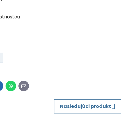
ustnosťou
inkedIn
WhatsApp
E-
mail
Nasledujúci produkt