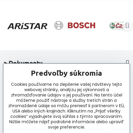
> Dokumenty
Predvoľby súkromia
> Nákup
Cookies používame na zlepšenie vašej návštevy tejto
webovej stránky, analýzu jej výkonnosti a
> Kontakt a navigácia
zhromažďovanie údajov o jej používaní. Na tento účel
môžeme použiť nástroje a služby tretích strán a
zhromaždené údaje sa môžu preniesť k partnerom v EÚ,
> Novinky, články, príspevky
USA alebo iných krajinách. Kliknutím na „Prijať všetky
cookies“ vyjadrujete svoj súhlas s týmto spracovaním.
Nižšie môžete nájsť podrobné informácie alebo upraviť
svoje preferencie.