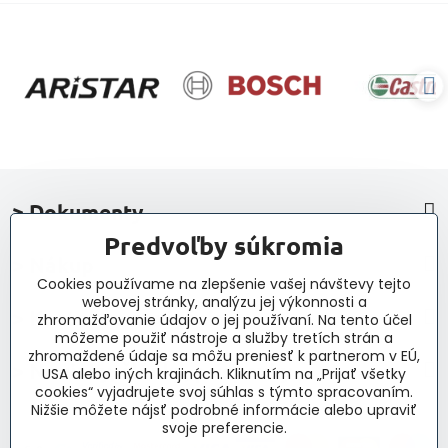
> Dokumenty
Predvoľby súkromia
> Nákup
Cookies používame na zlepšenie vašej návštevy tejto
webovej stránky, analýzu jej výkonnosti a
> Kontakt a navigácia
zhromažďovanie údajov o jej používaní. Na tento účel
môžeme použiť nástroje a služby tretích strán a
zhromaždené údaje sa môžu preniesť k partnerom v EÚ,
> Novinky, články, príspevky
USA alebo iných krajinách. Kliknutím na „Prijať všetky
cookies“ vyjadrujete svoj súhlas s týmto spracovaním.
Nižšie môžete nájsť podrobné informácie alebo upraviť
svoje preferencie.