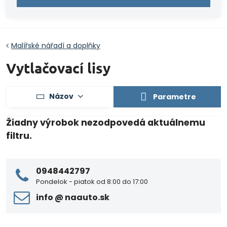
Malířské nářadí a doplňky
Vytlačovací lisy
Názov
Parametre
0948442797
Pondelok - piatok od 8:00 do 17:00
info ​@ naauto​.sk