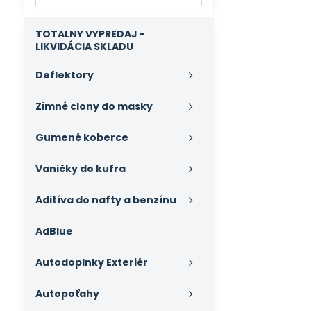
výsledky
filtra
fulltextom
TOTALNY VYPREDAJ -
LIKVIDÁCIA SKLADU
Deflektory
Zimné clony do masky
Gumené koberce
Vaničky do kufra
Aditíva do nafty a benzínu
AdBlue
Autodoplnky Exteriér
Autopoťahy