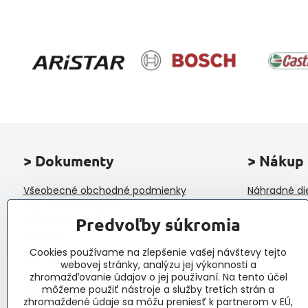
> Dokumenty
> Nákup
Všeobecné obchodné podmienky
Náhradné di
Reklamačný poriadok
Ochrana osobných údajov a poučenie o
Predvoľby súkromia
cookies
Reklamačný formulár
Cookies používame na zlepšenie vašej návštevy tejto
Formulár na odstúpenie od zmluvy
webovej stránky, analýzu jej výkonnosti a
Protokol o prijatí a vybavení reklamácie
zhromažďovanie údajov o jej používaní. Na tento účel
môžeme použiť nástroje a služby tretích strán a
Veľkoobchod
zhromaždené údaje sa môžu preniesť k partnerom v EÚ,