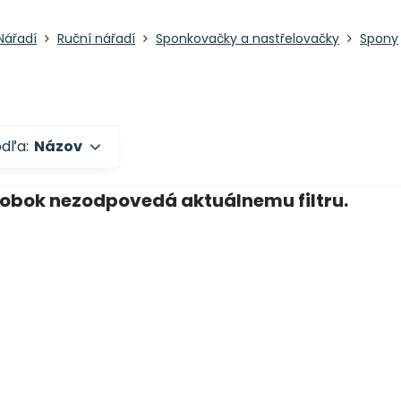
Nářadí
Ruční nářadí
Sponkovačky a nastřelovačky
Spony
odľa:
Názov