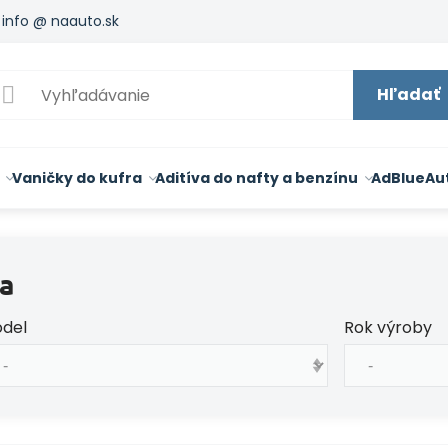
info @ naauto.sk
Hľadať
Vaničky do kufra
Aditíva do nafty a benzínu
AdBlue
Au
a
del
Rok výroby