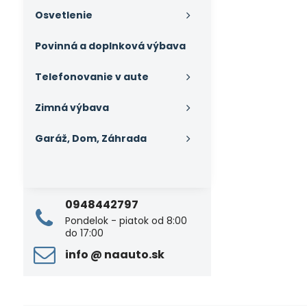
Osvetlenie
Povinná a doplnková výbava
Telefonovanie v aute
Zimná výbava
Garáž, Dom, Záhrada
0948442797
Pondelok - piatok od 8:00
do 17:00
info ​@ naauto​.sk