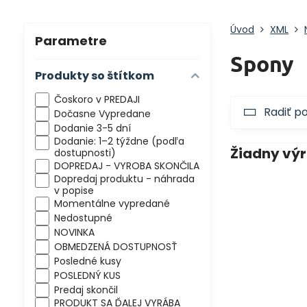
Úvod
XML
Parametre
Spony
Produkty so štítkom
Čoskoro v PREDAJI
Radiť p
Dočasne Vypredane
Dodanie 3-5 dní
Dodanie: 1–2 týždne (podľa
dostupnosti)
DOPREDAJ - VYROBA SKONČILA
Dopredaj produktu - náhrada
v popise
Momentálne vypredané
Nedostupné
NOVINKA
OBMEDZENÁ DOSTUPNOSŤ
Posledné kusy
POSLEDNÝ KUS
Predaj skončil
PRODUKT SA ĎALEJ VYRÁBA