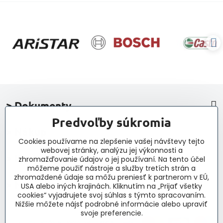
> Dokumenty
Predvoľby súkromia
> Nákup
Cookies používame na zlepšenie vašej návštevy tejto
webovej stránky, analýzu jej výkonnosti a
> Kontakt a navigácia
zhromažďovanie údajov o jej používaní. Na tento účel
môžeme použiť nástroje a služby tretích strán a
zhromaždené údaje sa môžu preniesť k partnerom v EÚ,
> Novinky, články, príspevky
USA alebo iných krajinách. Kliknutím na „Prijať všetky
cookies“ vyjadrujete svoj súhlas s týmto spracovaním.
Nižšie môžete nájsť podrobné informácie alebo upraviť
svoje preferencie.