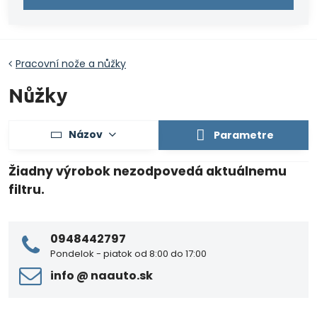
Pracovní nože a nůžky
Nůžky
Názov
Parametre
0948442797
Pondelok - piatok od 8:00 do 17:00
info ​@ naauto​.sk