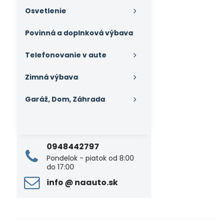
Osvetlenie
Povinná a doplnková výbava
Telefonovanie v aute
Zimná výbava
Garáž, Dom, Záhrada
0948442797
Pondelok - piatok od 8:00
do 17:00
info ​@ naauto​.sk