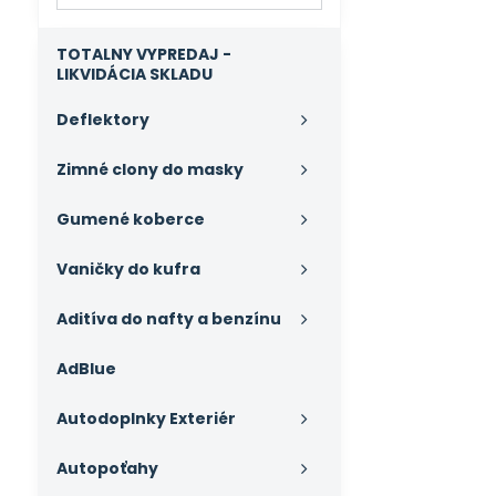
výsledky
filtra
fulltextom
TOTALNY VYPREDAJ -
LIKVIDÁCIA SKLADU
Deflektory
Zimné clony do masky
Gumené koberce
Vaničky do kufra
Aditíva do nafty a benzínu
AdBlue
Autodoplnky Exteriér
Autopoťahy