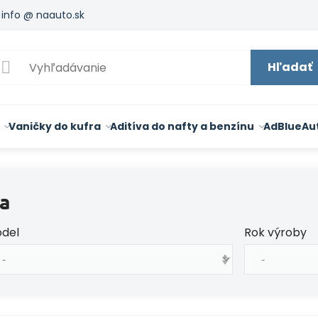
info @ naauto.sk
Hľadať
Vaničky do kufra
Aditíva do nafty a benzínu
AdBlue
Au
a
del
Rok výroby