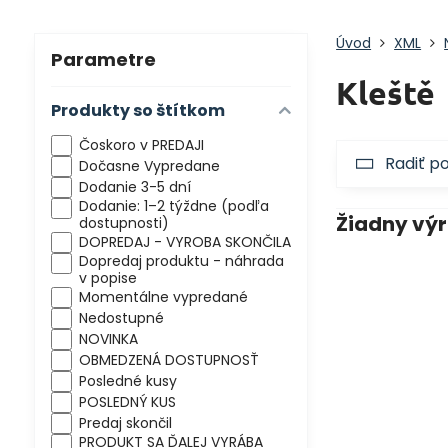
Úvod
XML
Parametre
Kleště
Produkty so štítkom
Čoskoro v PREDAJI
Radiť p
Dočasne Vypredane
Dodanie 3-5 dní
Dodanie: 1–2 týždne (podľa
dostupnosti)
DOPREDAJ - VYROBA SKONČILA
Dopredaj produktu - náhrada
v popise
Momentálne vypredané
Nedostupné
NOVINKA
OBMEDZENÁ DOSTUPNOSŤ
Posledné kusy
POSLEDNÝ KUS
Predaj skončil
PRODUKT SA ĎALEJ VYRÁBA