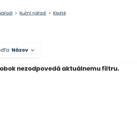
Nářadí
Ruční nářadí
Kleště
odľa:
Názov