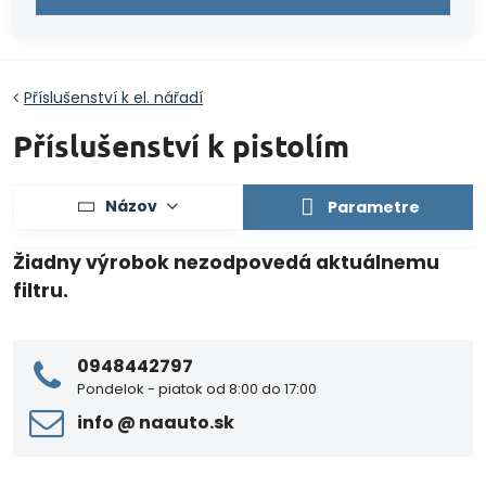
Příslušenství k el. nářadí
Příslušenství k pistolím
Názov
Parametre
0948442797
Pondelok - piatok od 8:00 do 17:00
info ​@ naauto​.sk