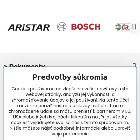
> Dokumenty
Predvoľby súkromia
> Nákup
Cookies používame na zlepšenie vašej návštevy tejto
webovej stránky, analýzu jej výkonnosti a
> Kontakt a navigácia
zhromažďovanie údajov o jej používaní. Na tento účel
môžeme použiť nástroje a služby tretích strán a
zhromaždené údaje sa môžu preniesť k partnerom v EÚ,
> Novinky, články, príspevky
USA alebo iných krajinách. Kliknutím na „Prijať všetky
cookies“ vyjadrujete svoj súhlas s týmto spracovaním.
Nižšie môžete nájsť podrobné informácie alebo upraviť
svoje preferencie.