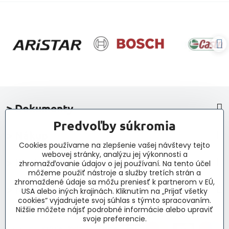
> Dokumenty
Predvoľby súkromia
> Nákup
Cookies používame na zlepšenie vašej návštevy tejto
webovej stránky, analýzu jej výkonnosti a
> Kontakt a navigácia
zhromažďovanie údajov o jej používaní. Na tento účel
môžeme použiť nástroje a služby tretích strán a
zhromaždené údaje sa môžu preniesť k partnerom v EÚ,
> Novinky, články, príspevky
USA alebo iných krajinách. Kliknutím na „Prijať všetky
cookies“ vyjadrujete svoj súhlas s týmto spracovaním.
Nižšie môžete nájsť podrobné informácie alebo upraviť
svoje preferencie.