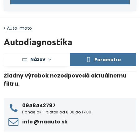
Auto-moto
Autodiagnostika
Názov
Parametre
0948442797
Pondelok - piatok od 8:00 do 17:00
info ​@ naauto​.sk