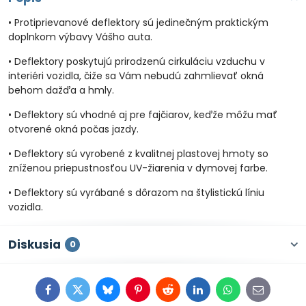
• Protiprievanové deflektory sú jedinečným praktickým
doplnkom výbavy Vášho auta.
• Deflektory poskytujú prirodzenú cirkuláciu vzduchu v
interiéri vozidla, čiže sa Vám nebudú zahmlievať okná
behom dažďa a hmly.
• Deflektory sú vhodné aj pre fajčiarov, keďže môžu mať
otvorené okná počas jazdy.
• Deflektory sú vyrobené z kvalitnej plastovej hmoty so
zníženou priepustnosťou UV-žiarenia v dymovej farbe.
• Deflektory sú vyrábané s dôrazom na štylistickú líniu
vozidla.
Diskusia
0
Facebook
Twitter
Bluesky
Pinterest
Reddit
LinkedIn
WhatsApp
E-
mail