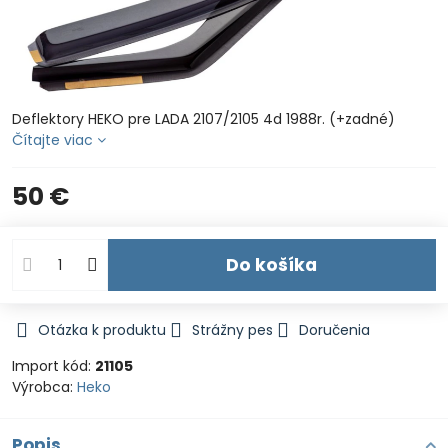
Deflektory HEKO pre LADA 2107/2105 4d 1988r. (+zadné)
Čítajte viac
50 €
Do košíka
Otázka k produktu
Strážny pes
Doručenia
Import kód:
21105
Výrobca:
Heko
Popis