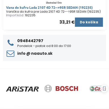
Vana do kufru Lada 2107 4D 72-->95R SEDAN (192235)
Vanička do kufra pre Lada 2107 4D 72-->95R SEDAN (192235)
Import kód:
192235
33,21 €
Do košíka
0948442797
Pondelok - piatok od 8:00 do 17:00
info ​@ naauto​.sk