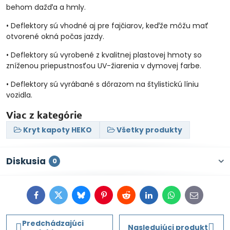
behom dažďa a hmly.
• Deflektory sú vhodné aj pre fajčiarov, keďže môžu mať
otvorené okná počas jazdy.
• Deflektory sú vyrobené z kvalitnej plastovej hmoty so
zníženou priepustnosťou UV-žiarenia v dymovej farbe.
• Deflektory sú vyrábané s dôrazom na štylistickú líniu
vozidla.
Viac z kategórie
Kryt kapoty HEKO
Všetky produkty
Diskusia
0
Facebook
Twitter
Bluesky
Pinterest
Reddit
LinkedIn
WhatsApp
E-
mail
Predchádzajúci
Nasledujúci produkt