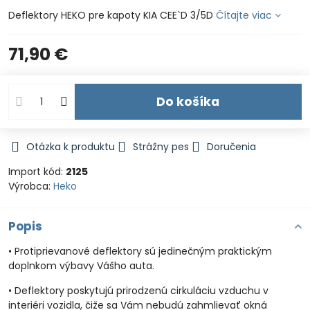
Deflektory HEKO pre kapoty KIA CEE`D 3/5D
Čítajte viac
71,90 €
Do košíka
Otázka k produktu
Strážny pes
Doručenia
Import kód:
2125
Výrobca:
Heko
Popis
• Protiprievanové deflektory sú jedinečným praktickým
doplnkom výbavy Vášho auta.
• Deflektory poskytujú prirodzenú cirkuláciu vzduchu v
interiéri vozidla, čiže sa Vám nebudú zahmlievať okná