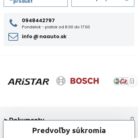
produkt
0948442797
Pondelok - piatok od 8:00 do 17:00
info ​@ naauto​.sk
> Dokumenty
Predvoľby súkromia
> Nákup