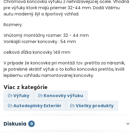
Chrómová koncovka výfuku z nehrdzavejúcej ocele. Vhodná
pre výfuky ktoré majú priemer 32-44 mm. Dodá Vášmu
autu moderný šýl a športový vzhľad.
Rozmery:
Vnútorný montážny rozmer: 32 - 44 mm
Vonkajší rozmer koncovky : 54 mm
celková dĺžka koncovky 149 mm
V prípade že koncovka pri montáži tzv. pretŕča za nárazník,
je potrebné skrátiť výfuk o to koľko koncovka pretŕča, kvôli
lepšiemu vzhľadu namontovanej koncovky.
Viac z kategórie
Výfuky
Koncovky výfuku
Autodoplnky Exteriér
Všetky produkty
Diskusia
0