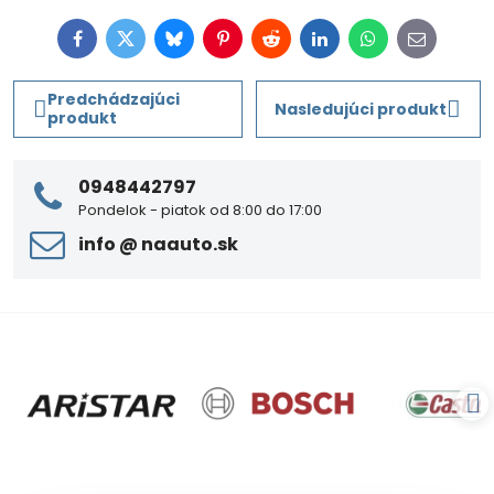
Facebook
Twitter
Bluesky
Pinterest
Reddit
LinkedIn
WhatsApp
E-
mail
Predchádzajúci
Nasledujúci produkt
produkt
0948442797
Pondelok - piatok od 8:00 do 17:00
info ​@ naauto​.sk