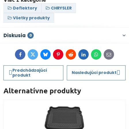
Deflektory
CHRYSLER
Všetky produkty
Diskusia
0
Facebook
Twitter
Bluesky
Pinterest
Reddit
LinkedIn
WhatsApp
E-
mail
Predchádzajúci
Nasledujúci produkt
produkt
Alternatívne produkty