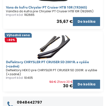
Vana do kufru Chrysler PT Cruiser HTB 10R (192665)
Vanička do kufra pre Chrysler PT Cruiser HTB 10R (192665)
Import kód:
192665
35,67 €
Do košíka
Výhodná cena
-40%
Deflektory CHRYSLER PT CRUISER 5D 2001R. a vyššie
(+zadné)
Deflektory HEKO pre CHRYSLER PT CRUISER 5D 2001R. a vyššie
(+zadné)
Import kód:
10405
50 €
Zľava 20 €
Do košíka
30 €
0948442797