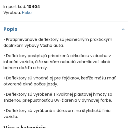
Import kód:
10404
Výrobca:
Heko
Popis
• Protiprievanové deflektory sú jedinečným praktickým
doplnkom výbavy Vášho auta.
• Deflektory poskytujú prirodzenú cirkuláciu vzduchu v
interiéri vozidla, čiže sa Vám nebudú zahmlievať okná
behom dažďa a hmly.
• Deflektory sú vhodné aj pre fajčiarov, keďže môžu mať
otvorené okná počas jazdy.
• Deflektory sú vyrobené z kvalitnej plastovej hmoty so
zníženou priepustnosťou UV-žiarenia v dymovej farbe.
• Deflektory sú vyrábané s dôrazom na štylistickú líniu
vozidla.
Viac z kategórie