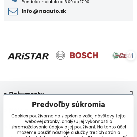
Pondelok - piatok od 8:00 do 17:00
info ​@ naauto​.sk
> Dokumenty
Predvoľby súkromia
> Nákup
Cookies používame na zlepšenie vašej návštevy tejto
webovej stránky, analýzu jej výkonnosti a
> Kontakt a navigácia
zhromažďovanie údajov o jej používaní. Na tento účel
môžeme použiť nástroje a služby tretích strán a