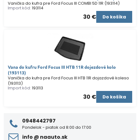
Vanička do kufra pre Ford Focus III COMBI 5D 11R (193114)
Import kód:
193114
30 €
Do košíka
Vana do kufru Ford Focus III HTB 11R dojezdové kolo
(193113)
Vanička do kufra pre Ford Focus III HTB 11R dojazdové koleso
(193113)
Import kód:
193113
30 €
Do košíka
0948442797
Pondelok - piatok od 8:00 do 17:00
info ​@ naauto​.sk