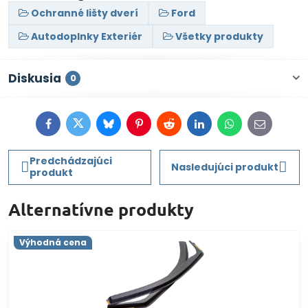
Ochranné lišty dverí
Ford
Autodoplnky Exteriér
Všetky produkty
Diskusia
0
Facebook
Twitter
Bluesky
Pinterest
Reddit
LinkedIn
WhatsApp
E-
mail
Predchádzajúci
Nasledujúci produkt
produkt
Alternatívne produkty
Výhodná cena