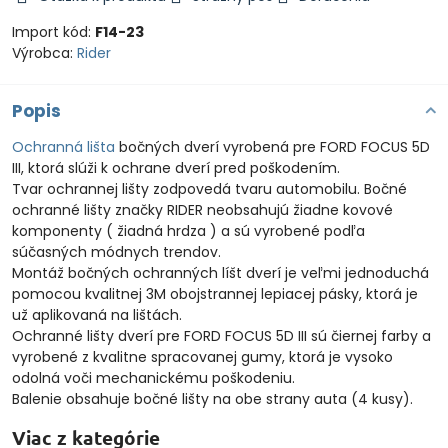
Import kód:
F14-23
Výrobca:
Rider
Popis
Ochranná lišta
bočných dverí vyrobená pre FORD FOCUS 5D
III, ktorá slúži k ochrane dverí pred poškodením.
Tvar ochrannej lišty zodpovedá tvaru automobilu. Bočné
ochranné lišty značky RIDER neobsahujú žiadne kovové
komponenty ( žiadná hrdza ) a sú vyrobené podľa
súčasných módnych trendov.
Montáž bočných ochranných líšt dverí je veľmi jednoduchá
pomocou kvalitnej 3M obojstrannej lepiacej pásky, ktorá je
už aplikovaná na lištách.
Ochranné lišty dverí pre FORD FOCUS 5D III sú čiernej farby a
vyrobené z kvalitne spracovanej gumy, ktorá je vysoko
odolná voči mechanickému poškodeniu.
Balenie obsahuje bočné lišty na obe strany auta (4 kusy).
Viac z kategórie