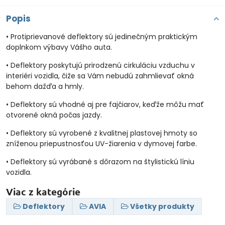
Popis
• Protiprievanové deflektory sú jedinečným praktickým
doplnkom výbavy Vášho auta.
• Deflektory poskytujú prirodzenú cirkuláciu vzduchu v
interiéri vozidla, čiže sa Vám nebudú zahmlievať okná
behom dažďa a hmly.
• Deflektory sú vhodné aj pre fajčiarov, keďže môžu mať
otvorené okná počas jazdy.
• Deflektory sú vyrobené z kvalitnej plastovej hmoty so
zníženou priepustnosťou UV-žiarenia v dymovej farbe.
• Deflektory sú vyrábané s dôrazom na štylistickú líniu
vozidla.
Viac z kategórie
Deflektory
AVIA
Všetky produkty