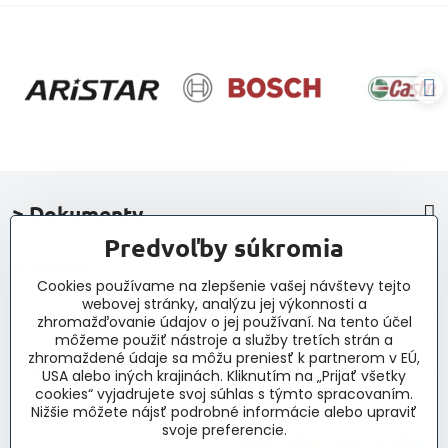
> Dokumenty
Predvoľby súkromia
> Nákup
Cookies používame na zlepšenie vašej návštevy tejto
webovej stránky, analýzu jej výkonnosti a
> Kontakt a navigácia
zhromažďovanie údajov o jej používaní. Na tento účel
môžeme použiť nástroje a služby tretích strán a
zhromaždené údaje sa môžu preniesť k partnerom v EÚ,
> Novinky, články, príspevky
USA alebo iných krajinách. Kliknutím na „Prijať všetky
cookies“ vyjadrujete svoj súhlas s týmto spracovaním.
Nižšie môžete nájsť podrobné informácie alebo upraviť
svoje preferencie.