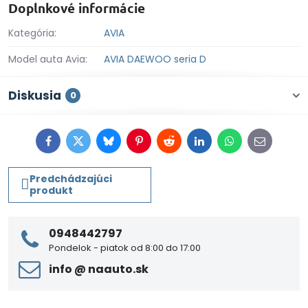
Doplnkové informácie
Kategória:
AVIA
Model auta Avia:
AVIA DAEWOO seria D
Diskusia
0
Facebook
Twitter
Bluesky
Pinterest
Reddit
LinkedIn
WhatsApp
E-
mail
Predchádzajúci
produkt
0948442797
Pondelok - piatok od 8:00 do 17:00
info ​@ naauto​.sk