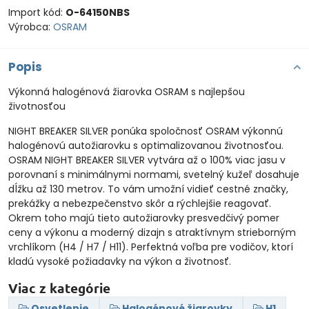
Import kód:
O-64150NBS
Výrobca:
OSRAM
Popis
Výkonná halogénová žiarovka OSRAM s najlepšou
životnosťou
NIGHT BREAKER SILVER ponúka spoločnosť OSRAM výkonnú
halogénovú autožiarovku s optimalizovanou životnosťou.
OSRAM NIGHT BREAKER SILVER vytvára až o 100% viac jasu v
porovnaní s minimálnymi normami, svetelný kužeľ dosahuje
dĺžku až 130 metrov. To vám umožní vidieť cestné značky,
prekážky a nebezpečenstvo skôr a rýchlejšie reagovať.
Okrem toho majú tieto autožiarovky presvedčivý pomer
ceny a výkonu a moderný dizajn s atraktívnym strieborným
vrchlíkom (H4 / H7 / H11). Perfektná voľba pre vodičov, ktorí
kladú vysoké požiadavky na výkon a životnosť.
Viac z kategórie
Osvetlenie
Halogénové žiarovky
H1