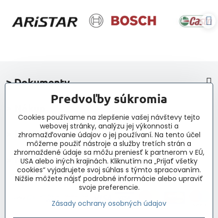
> Dokumenty
Predvoľby súkromia
> Nákup
Cookies používame na zlepšenie vašej návštevy tejto
webovej stránky, analýzu jej výkonnosti a
> Kontakt a navigácia
zhromažďovanie údajov o jej používaní. Na tento účel
môžeme použiť nástroje a služby tretích strán a
zhromaždené údaje sa môžu preniesť k partnerom v EÚ,
> Novinky, články, príspevky
USA alebo iných krajinách. Kliknutím na „Prijať všetky
cookies“ vyjadrujete svoj súhlas s týmto spracovaním.
Nižšie môžete nájsť podrobné informácie alebo upraviť
svoje preferencie.
Zásady ochrany osobných údajov