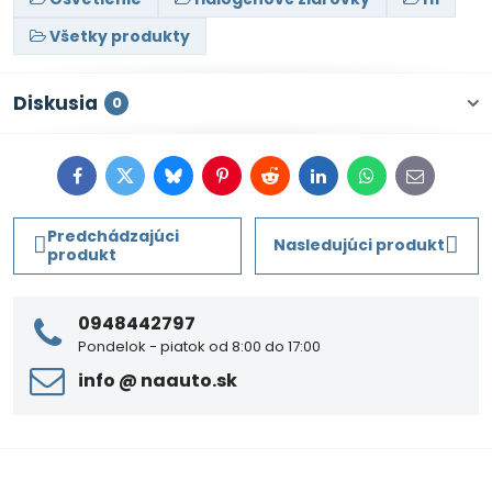
Všetky produkty
Diskusia
0
Facebook
Twitter
Bluesky
Pinterest
Reddit
LinkedIn
WhatsApp
E-
mail
Predchádzajúci
Nasledujúci produkt
produkt
0948442797
Pondelok - piatok od 8:00 do 17:00
info ​@ naauto​.sk