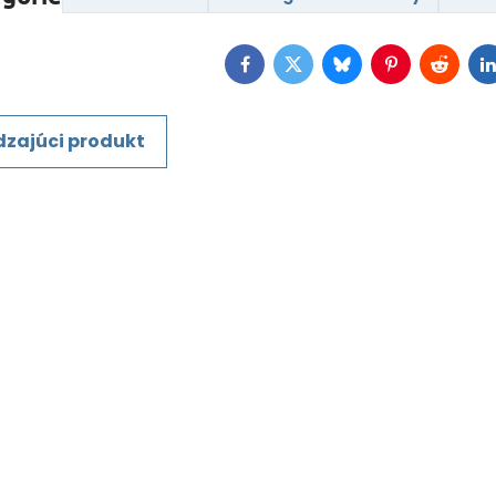
Facebook
Twitter
Bluesky
Pinterest
Reddit
L
zajúci produkt