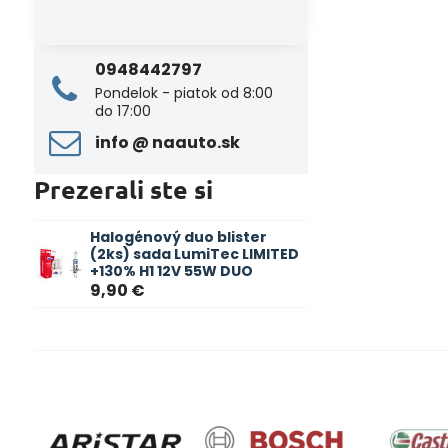
0948442797
Pondelok - piatok od 8:00
do 17:00
info ​@ naauto​.sk
Prezerali ste si
Halogénový duo blister
(2ks) sada LumiTec LIMITED
+130% H1 12V 55W DUO
9,90 €