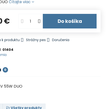
 DUO
Čítajte viac
0 €
Do košíka
 k produktu
Strážny pes
Doručenia
d:
01404
Amio
a
0
 12V 55W DUO
Všetky produkty