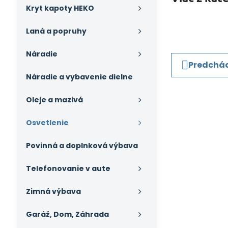
Kryt kapoty HEKO
Laná a popruhy
Náradie
Predchád
Náradie a vybavenie dielne
Oleje a mazivá
Osvetlenie
Povinná a doplnková výbava
Telefonovanie v aute
Zimná výbava
Garáž, Dom, Záhrada