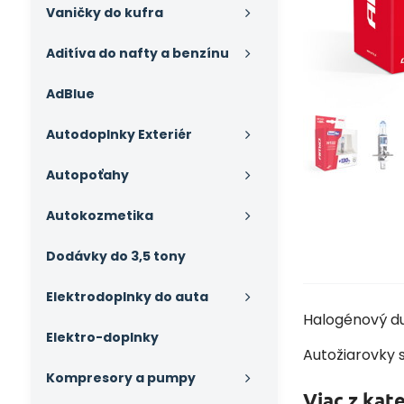
Vaničky do kufra
Aditíva do nafty a benzínu
AdBlue
Autodoplnky Exteriér
Autopoťahy
Autokozmetika
Dodávky do 3,5 tony
Elektrodoplnky do auta
Halogénový du
Elektro-doplnky
Autožiarovky s
Kompresory a pumpy
Viac z kat