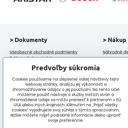
> Dokumenty
> Nákup
Všeobecné obchodné podmienky
Náhradné di
Reklamačný poriadok
Ochrana osobných údajov a poučenie o
Predvoľby súkromia
cookies
Reklamačný formulár
Cookies používame na zlepšenie vašej návštevy tejto
Formulár na odstúpenie od zmluvy
webovej stránky, analýzu jej výkonnosti a
Protokol o prijatí a vybavení reklamácie
zhromažďovanie údajov o jej používaní. Na tento účel
Veľkoobchod
môžeme použiť nástroje a služby tretích strán a
zhromaždené údaje sa môžu preniesť k partnerom v EÚ,
USA alebo iných krajinách. Kliknutím na „Prijať všetky
cookies“ vyjadrujete svoj súhlas s týmto spracovaním.
Nižšie môžete nájsť podrobné informácie alebo upraviť
svoje preferencie.