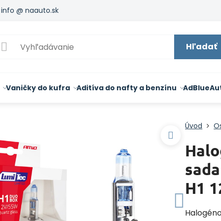
info @ naauto.sk
Hľadať
Vaničky do kufra
Aditíva do nafty a benzínu
AdBlue
Au
Úvod
O
Halo
sada
H1 
Halogéno