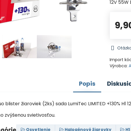
12V 55W
9,9
Otázka
Import kó
Výrobca:
Popis
Diskusi
o blister žiaroviek (2ks) sada LumiTec LIMITED +130% H1
o zvýšenou svietivosťou.
egórie
Osvetlenie
Halogénové žiarovky
H1