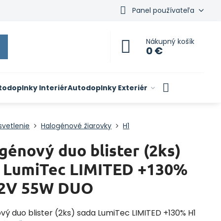
Panel používateľa
Nákupný košík
0 €
todoplnky Interiér
Autodoplnky Exteriér
svetlenie
Halogénové žiarovky
H1
génový duo blister (2ks)
 LumiTec LIMITED +130%
12V 55W DUO
vý duo blister (2ks) sada LumiTec LIMITED +130% H1