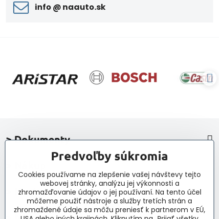
info ​@ naauto​.sk
> Dokumenty
Predvoľby súkromia
> Nákup
Cookies používame na zlepšenie vašej návštevy tejto
webovej stránky, analýzu jej výkonnosti a
> Kontakt a navigácia
zhromažďovanie údajov o jej používaní. Na tento účel
môžeme použiť nástroje a služby tretích strán a
zhromaždené údaje sa môžu preniesť k partnerom v EÚ,
> Novinky, články, príspevky
USA alebo iných krajinách. Kliknutím na „Prijať všetky